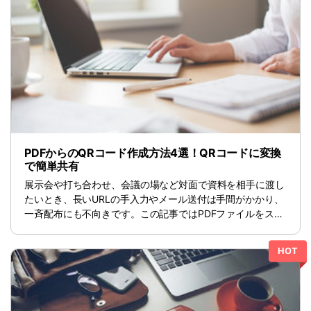
PDF オンラインツール
ログイン
PDF 結合
教育現場で活用
PDF を Excel に変換
検索
確定申告
PDF 圧縮
PDF を圧縮
テレワークに関する
ページ処理
PDF を結合
活用Tips
トリミング
PDF をトリミング
活用教室
一括処理
他のオンラインツール
役立つPDFテンプレート
PDFからのQRコード作成方法4選！QRコードに変換
共有・保護
で簡単共有
PowerPointテンプレート
PDF 共有
展示会や打ち合わせ、会議の場など対面で資料を相手に渡し
年賀状テンプレート
たいとき、長いURLの手入力やメール送付は手間がかかり、
PDF データ抽出
一斉配布にも不向きです。この記事ではPDFファイルをスム
履歴書テンプレート
ーズに共有するためにQRコード化する4つの方法と、QRコ
PDF 保護
ードの具体的な作成手順をご紹介します。利用シーンに合わ
動画で学ぶ
HOT
せて最適な作成方法を選ぶことで、相手に手間をかけさせる
PDF 電子署名
サポート
ことなく、資料や文書を渡せます。
閲覧・活用
システム要件