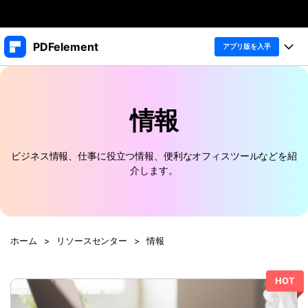
製品
PDFelement
アプリ版を入手
AIGCサービス
法人・教育・パートナー
製品
ユーティリティ
概要
デスクトップ
情報
企業情報
製品機能
ソリューション
PDFelement Windows版
変換・編集
プラン＆価格
価格
ビジネス情報、仕事に役立つ情報、便利なオフィスツールなどを紹
PDFelement Mac版
PDF 作成
介します。
個人向け
サポート
アプリ
製品ガイド
PDF 変換
法人向け
Windowsユーザー向け
PDFelement iOS版
PDFelement 12
PDF 編集
Macユーザー向け
教育向け
PDFelement Android版
ホーム
>
リソースセンター
>
情報
iOSユーザー向け
ヘルプ＆リソース
PDF フォーム
Cloud
PDFに関するコツ
OCR
HOT
PDFelement Cloud
無料ダウンロード
購入する
PDF 整理
士業に役立つ