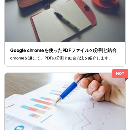
PDF 閲覧
よくある質問
PDF 注釈
お問い合わせ
PDF 印刷
専門スタッフ直通
050-3066-4378
PDF 翻訳
受付
月~金 10:00-13:00 / 15:00-19:30
AI ツール
Google chromeを使ったPDFファイルの分割と結合
ユーザーの声
chromeを通して、PDFの分割と結合方法を紹介します。
私たちをフォロー
HOT