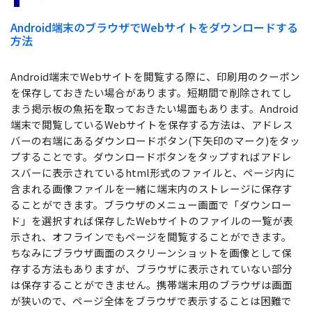
無料ダウンロード
購入する
PDF 整理
PDFelement Cloud
Android端末のブラウザでWebサイトをダウンロードする
士業に役立つ
ログイン
方法
PDF 結合
教育現場で活用
PDF オンラインツール
検索
Android端末でWebサイトを閲覧する際に、印刷用のクーポン
PDF 圧縮
確定申告
PDF を Excel に変換
を保存しておきたい場合があります。短期間で削除されてし
テレワークに関する
ページ処理
まう掲示板の魚拓を取っておきたい場面もあります。Android
PDF を圧縮
端末で閲覧しているWebサイトを保存する方法は、アドレス
活用Tips
トリミング
バーの右端にあるダウンロードボタン(下矢印のマーク)をタッ
PDF を結合
プすることです。ダウンロードボタンをタップすればアドレ
活用教室
一括処理
スバーに表示されているhtml形式のファイルと、ページ内に
PDF をトリミング
含まれる画像ファイルを一緒に端末内のストレージに保存す
共有・保護
役立つPDFテンプレート
ることができます。ブラウザのメニュー画面で「ダウンロー
他のオンラインツール
PowerPointテンプレート
ド」を選択すれば保存したWebサイトのファイルの一覧が表
PDF 共有
示され、オフラインでもページを閲覧することができます。
年賀状テンプレート
ちなみにブラウザ画面のスクリーンショットを画像として保
PDF データ抽出
存する方法もありますが、ブラウザに表示されていない部分
履歴書テンプレート
PDF 保護
は保存することができません。携帯端末用のブラウザは画面
動画で学ぶ
が狭いので、ページ全体をブラウザで表示することは困難で
PDF 電子署名