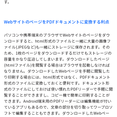
す。
サポート
閲覧・活用
システム要件
WebサイトのページをPDFドキュメントに変換する利点
PDF 閲覧
よくある質問
PDF 注釈
パソコンや携帯端末のブラウザでWebサイトのページをダウ
ンロードすると、html形式のファイルと一緒に大量の画像フ
お問い合わせ
PDF 印刷
ァイル(JPEGなど)も一緒にストレージに保存されます。その
専門スタッフ直通
ため、1枚のページをダウンロードするだけでもストレージの
050-3066-4378
PDF 翻訳
受付
月~金 10:00-13:00 / 15:00-19:30
容量をかなり圧迫してしまいます。ダウンロードしたページ
(htmlファイル)を閲覧する場合はブラウザを起動しなければ
AI ツール
なりません。ダウンロードしたWebページを手軽に閲覧した
り印刷する場合には、html形式ではなく、PDFドキュメント
ユーザーの声
形式のファイルに変換しておくと便利です。ドキュメント形
私たちをフォロー
式のファイルにしておけば使い慣れたPDFリーダーで手軽に閲
覧することができますし、コピー機で簡単に印刷することが
できます。Android端末用のPDFリーダーには編集機能が付い
ているアプリもあるので、文章の部分を切り取ってワープロソ
フトで編集することもできます。ダウンロードしたWebペー