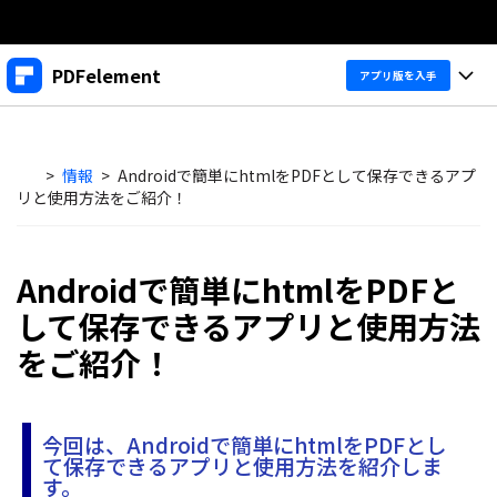
製品
PDFelement
アプリ版を入手
AIGCサービス
法人・教育・パートナー
製品
ユーティリティ
概要
>
情報
>
Androidで簡単にhtmlをPDFとして保存できるアプ
デスクトップ
企業情報
製品機能
リと使用方法をご紹介！
ソリューション
PDFelement Windows版
プラン＆価格
変換・編集
価格
Androidで簡単にhtmlをPDFと
PDFelement Mac版
PDF 作成
サポート
製品ガイド
個人向け
して保存できるアプリと使用方法
アプリ
PDF 変換
をご紹介！
Windowsユーザー向け
PDFelement 12へ
アップグレード！
PDF 編集
法人向け
PDFelement iOS版
Macユーザー向け
PDF フォーム
PDFelement Android版
ヘルプ＆リソース
今回は、Androidで簡単にhtmlをPDFとし
iOSユーザー向け
教育向け
て保存できるアプリと使用方法を紹介しま
OCR
Cloud
す。
PDFに関するコツ