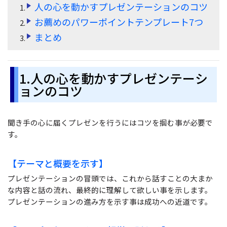
人の心を動かすプレゼンテーションのコツ
サポート
お薦めのパワーポイントテンプレート7つ
閲覧・活用
システム要件
まとめ
PDF 閲覧
よくある質問
PDF 注釈
1.人の心を動かすプレゼンテーシ
お問い合わせ
ョンのコツ
PDF 印刷
専門スタッフ直通
050-3066-4378
PDF 翻訳
受付
月~金 10:00-13:00 / 15:00-19:30
聞き手の心に届くプレゼンを行うにはコツを掴む事が必要で
AI ツール
す。
ユーザーの声
【テーマと概要を示す】
私たちをフォロー
プレゼンテーションの冒頭では、これから話すことの大まか
な内容と話の流れ、最終的に理解して欲しい事を示します。
プレゼンテーションの進み方を示す事は成功への近道です。