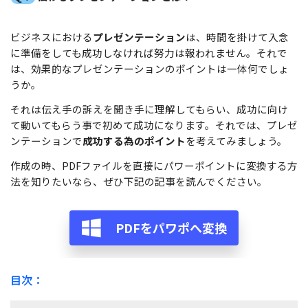
無料ダウンロード
購入する
PDF 整理
PDFelement Cloud
士業に役立つ
ログイン
ビジネスにおける
プレゼンテーション
は、時間を掛けて入念
PDF 結合
教育現場で活用
に準備をしても成功しなければ努力は報われません。それで
PDF オンラインツール
検索
は、効果的なプレゼンテーションのポイントは一体何でしょ
PDF 圧縮
確定申告
うか。
PDF を Excel に変換
テレワークに関する
ページ処理
それは伝え手の訴えを聞き手に理解してもらい、成功に向け
PDF を圧縮
て動いてもらう事で初めて成功になります。それでは、プレゼ
活用Tips
トリミング
ンテーションで
成功する為のポイント
を考えてみましょう。
PDF を結合
活用教室
一括処理
作成の時、PDFファイルを直接にパワーポイントに変換する方
PDF をトリミング
法を知りたいなら、ぜひ下記の記事を読んでください。
共有・保護
役立つPDFテンプレート
他のオンラインツール
PowerPointテンプレート
PDF 共有
PDFをパワポへ変換
年賀状テンプレート
PDF データ抽出
履歴書テンプレート
目次：
PDF 保護
動画で学ぶ
PDF 電子署名