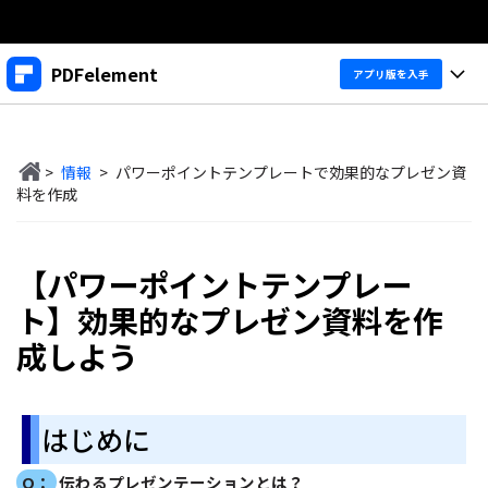
製品
PDFelement
アプリ版を入手
AIGCサービス
法人・教育・パートナー
製品
ユーティリティ
概要
>
情報
>
パワーポイントテンプレートで効果的なプレゼン資
デスクトップ
企業情報
製品機能
料を作成
ソリューション
PDFelement Windows版
プラン＆価格
変換・編集
価格
【パワーポイントテンプレー
PDFelement Mac版
PDF 作成
サポート
製品ガイド
個人向け
ト】効果的なプレゼン資料を作
アプリ
PDF 変換
成しよう
Windowsユーザー向け
PDFelement 12へ
アップグレード！
PDF 編集
法人向け
PDFelement iOS版
Macユーザー向け
PDF フォーム
PDFelement Android版
ヘルプ＆リソース
はじめに
iOSユーザー向け
教育向け
OCR
Cloud
PDFに関するコツ
Q：
伝わるプレゼンテーションとは？