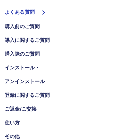
ログイン
教育現場で活用
PDF 結合
よくある質問
PDF を Excel に変換
検索
確定申告
PDF 圧縮
PDF を圧縮
購入前のご質問
テレワークに関する
ページ処理
PDF を結合
導入に関するご質問
活用Tips
トリミング
PDF をトリミング
活用教室
購入際のご質問
一括処理
役立つPDFテンプレート
他のオンラインツール
インストール・
共有・保護
PowerPointテンプレート
PDF 共有
アンインストール
年賀状テンプレート
PDF データ抽出
登録に関するご質問
履歴書テンプレート
PDF 保護
ご返金/ご交換
動画で学ぶ
PDF 電子署名
サポート
使い方
閲覧・活用
システム要件
その他
PDF 閲覧