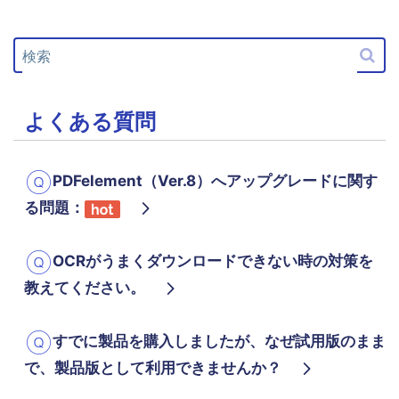
よくある質問
PDF 注釈
お問い合わせ
PDF 印刷
専門スタッフ直通
050-3066-4378
PDF 翻訳
受付
月~金 10:00-13:00 / 15:00-19:30
よくある質問
AI ツール
ユーザーの声
PDFelement（Ver.8）へアップグレードに関す
私たちをフォロー
る問題：
OCRがうまくダウンロードできない時の対策を
教えてください。
すでに製品を購入しましたが、なぜ試用版のまま
で、製品版として利用できませんか？