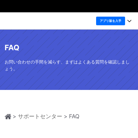
製品
アプリ版を入手
AIGCサービス
法人・教育・パートナー
製品
ユーティリティ
FAQ
概要
デスクトップ
企業情報
製品機能
ソリューション
PDFelement Windows版
お問い合わせの手間を減らす、まずはよくある質問を確認しまし
変換・編集
プラン＆価格
価格
ょう。
PDFelement Mac版
PDF 作成
個人向け
製品ガイド
サポート
アプリ
PDF 変換
Windowsユーザー向け
法人向け
PDFelement iOS版
PDFelement 12
PDF 編集
Macユーザー向け
教育向け
PDFelement Android版
ヘルプ＆リソース
iOSユーザー向け
PDF フォーム
Cloud
>
サポートセンター
> FAQ
PDFに関するコツ
OCR
購入する
PDFelement Cloud
PDF 整理
士業に役立つ
PDF オンラインツール