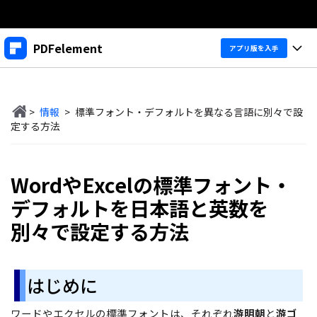
製品
PDFelement
アプリ版を入手
AIGCサービス
法人・教育・パートナー
製品
ユーティリティ
概要
>
情報
>
標準フォント・デフォルトを異なる言語に別々で設
デスクトップ
企業情報
製品機能
定する方法
ソリューション
PDFelement Windows版
プラン＆価格
変換・編集
価格
WordやExcelの標準フォント・
PDFelement Mac版
PDF 作成
サポート
製品ガイド
個人向け
デフォルトを日本語と英数を
アプリ
PDF 変換
別々で設定する方法
Windowsユーザー向け
PDFelement 12へ
アップグレード！
PDF 編集
法人向け
PDFelement iOS版
Macユーザー向け
PDF フォーム
PDFelement Android版
ヘルプ＆リソース
はじめに
iOSユーザー向け
教育向け
OCR
Cloud
PDFに関するコツ
ワードやエクセルの標準フォントは、それぞれ
游明朝
と
游ゴ