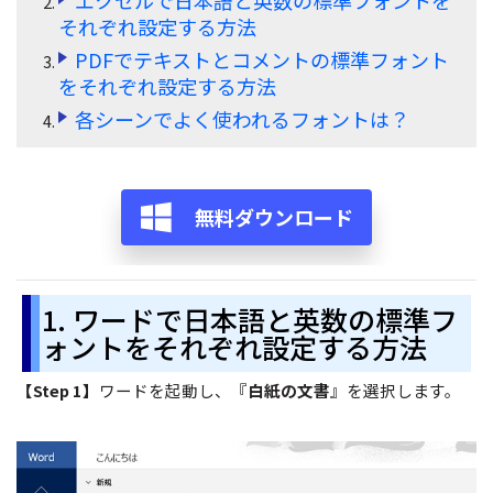
それぞれ設定する方法
サポート
閲覧・活用
PDFでテキストとコメントの標準フォント
システム要件
をそれぞれ設定する方法
PDF 閲覧
各シーンでよく使われるフォントは？
よくある質問
PDF 注釈
お問い合わせ
PDF 印刷
専門スタッフ直通
無料ダウンロード
050-3066-4378
PDF 翻訳
受付
月~金 10:00-13:00 / 15:00-19:30
AI ツール
1. ワードで日本語と英数の標準フ
ユーザーの声
ォントをそれぞれ設定する方法
私たちをフォロー
【Step 1】
ワードを起動し、『
白紙の文書
』を選択します。