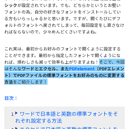
無料ダウンロード
購入する
シック
が設定されています。でも、どちらかというとお堅い
PDF 整理
PDFelement Cloud
士業に役立つ
フォントの為、自分の好きなフォントをインストールしてい
ログイン
る方もいらっしゃるかと思います。ですが、開くたびにデフ
PDF 結合
教育現場で活用
PDF オンラインツール
ォルトのフォントへ戻されてしまって、毎回設定をし直さなけ
検索
ればならないので、少々めんどくさいですよね。
PDF 圧縮
確定申告
PDF を Excel に変換
テレワークに関する
ページ処理
これ実は、最初からお好みのフォントで開くように設定する
PDF を圧縮
活用Tips
トリミング
ことができます。最初から指定したフォントで開くようにな
PDF を結合
れば、煩わしさも減って効率も上がりますよね！
そこで、今回
活用教室
一括処理
はそんな
ワードとエクセル、また
PDFelement
（PDFエレメン
PDF をトリミング
ト）でPDFファイルの標準フォントをお好みのものに変更する
共有・保護
役立つPDFテンプレート
方法
をご紹介します！
他のオンラインツール
PowerPointテンプレート
PDF 共有
目次：
年賀状テンプレート
PDF データ抽出
履歴書テンプレート
ワードで日本語と英数の標準フォントをそ
PDF 保護
れぞれ設定する方法
動画で学ぶ
エクセルで日本語と英数の標準フォントを
PDF 電子署名