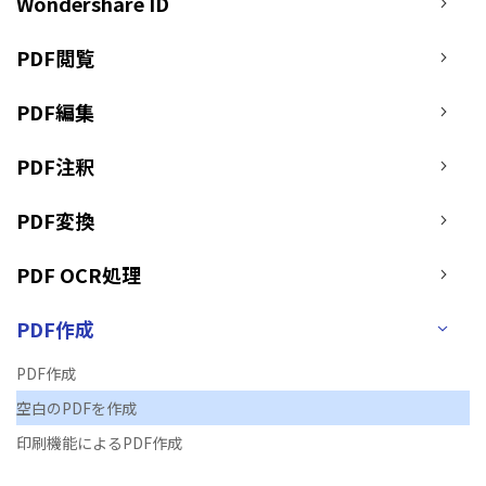
PDF オンラインツール
Wondershare ID
ログイン
PDF 結合
教育現場で活用
PDF を Excel に変換
PDF閲覧
検索
PDF 圧縮
確定申告
PDF を圧縮
PDF編集
テレワークに関する
ページ処理
PDF を結合
活用Tips
PDF注釈
トリミング
PDF をトリミング
活用教室
一括処理
PDF変換
他のオンラインツール
役立つPDFテンプレート
共有・保護
PDF OCR処理
PowerPointテンプレート
PDF 共有
年賀状テンプレート
PDF作成
PDF データ抽出
履歴書テンプレート
PDF 保護
PDF作成
動画で学ぶ
空白のPDFを作成
PDF 電子署名
サポート
印刷機能によるPDF作成
閲覧・活用
システム要件