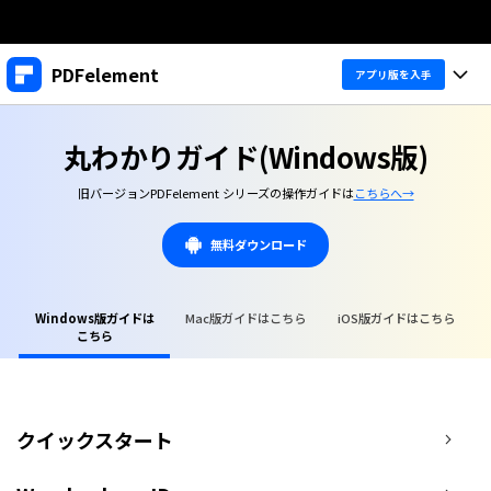
製品
PDFelement
アプリ版を入手
AIGCサービス
法人・教育・パートナー
製品
ユーティリティ
丸わかりガイド(Windows版)
概要
デスクトップ
企業情報
製品機能
旧バージョンPDFelement シリーズの操作ガイドは
こちらへ→
ソリューション
PDFelement Windows版
変換・編集
プラン＆価格
価格
無料ダウンロード
PDFelement Mac版
PDF 作成
サポート
個人向け
アプリ
製品ガイド
PDF 変換
Windows版ガイドは
Mac版ガイドはこちら
iOS版ガイドはこちら
法人向け
こちら
PDFelement iOS版
Windowsユーザー向け
PDFelement 12
PDF 編集
Macユーザー向け
教育向け
PDFelement Android版
PDF フォーム
iOSユーザー向け
ヘルプ＆リソース
Cloud
クイックスタート
PDFに関するコツ
OCR
PDFelement Cloud
無料ダウンロード
購入する
PDF 整理
士業に役立つ