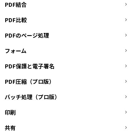
PDF 閲覧
PDF結合
よくある質問
PDF 注釈
PDF比較
お問い合わせ
PDF 印刷
専門スタッフ直通
PDFのページ処理
050-3066-4378
PDF 翻訳
受付
月~金 10:00-13:00 / 15:00-19:30
フォーム
AI ツール
ユーザーの声
PDF保護と電子署名
私たちをフォロー
PDF圧縮（プロ版）
バッチ処理（プロ版）
印刷
共有