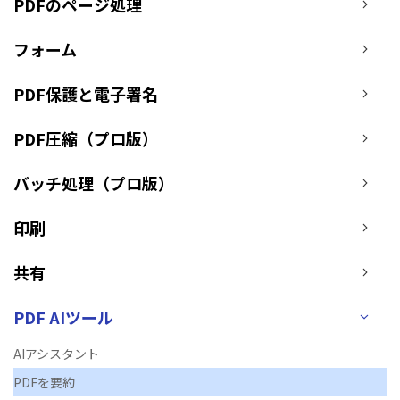
PDFのページ処理
PDF 閲覧
よくある質問
PDF 注釈
フォーム
お問い合わせ
PDF 印刷
PDF保護と電子署名
専門スタッフ直通
050-3066-4378
PDF 翻訳
受付
月~金 10:00-13:00 / 15:00-19:30
PDF圧縮（プロ版）
AI ツール
ユーザーの声
バッチ処理（プロ版）
私たちをフォロー
印刷
共有
PDF AIツール
AIアシスタント
PDFを要約