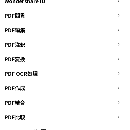
PDF オンラインツール
Wondershare ID
ログイン
PDF 結合
教育現場で活用
PDF を Excel に変換
PDF閲覧
検索
PDF 圧縮
確定申告
PDF を圧縮
PDF編集
テレワークに関する
ページ処理
PDF を結合
活用Tips
PDF注釈
トリミング
PDF をトリミング
活用教室
一括処理
PDF変換
他のオンラインツール
役立つPDFテンプレート
共有・保護
PDF OCR処理
PowerPointテンプレート
PDF 共有
年賀状テンプレート
PDF作成
PDF データ抽出
履歴書テンプレート
PDF 保護
PDF結合
動画で学ぶ
PDF 電子署名
サポート
PDF比較
閲覧・活用
システム要件