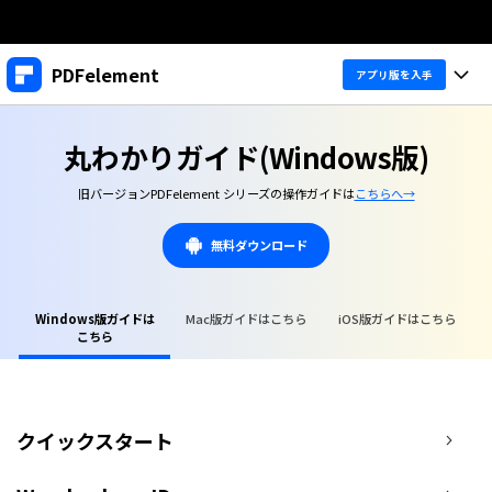
製品
PDFelement
アプリ版を入手
AIGCサービス
法人・教育・パートナー
製品
ユーティリティ
丸わかりガイド(Windows版)
概要
デスクトップ
企業情報
製品機能
旧バージョンPDFelement シリーズの操作ガイドは
こちらへ→
ソリューション
PDFelement Windows版
変換・編集
プラン＆価格
価格
無料ダウンロード
PDFelement Mac版
PDF 作成
サポート
個人向け
アプリ
製品ガイド
PDF 変換
Windows版ガイドは
Mac版ガイドはこちら
iOS版ガイドはこちら
法人向け
こちら
PDFelement iOS版
Windowsユーザー向け
PDFelement 12
PDF 編集
Macユーザー向け
教育向け
PDFelement Android版
PDF フォーム
iOSユーザー向け
ヘルプ＆リソース
Cloud
クイックスタート
PDFに関するコツ
OCR
PDFelement Cloud
無料ダウンロード
購入する
PDF 整理
士業に役立つ