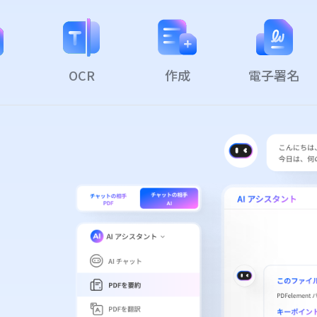
OCR
作成
電子署名
フ