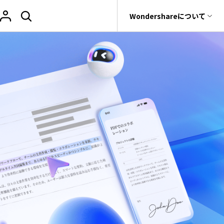
サポート
Wondershareについて
ィリティ
会社情報
PDF オンラインツール
閲覧・活用
復元・バックアップ
データ復元・転送
法人様向けお問い合わせ窓口
iOSユーザー向け
教育向け
ユーザーの声
rit
Dr.Fone
Wondershareについて
PDF を Excel に変換
PDF 閲覧
元ソフト
私たちをフォロー
Recoverit
サポートセンター
t
PDF を圧縮
PDF 注釈
真・ファイル修復ソフト
e
PDF を結合
PDF 印刷
フォン管理ソフト
Trans
PDF をトリミング
PDF 翻訳
のデータ転送ソフト
fe
AI ツール
他のオンラインツール
全を守るアプリ