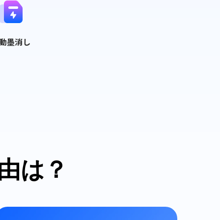
動墨消し
理由は？