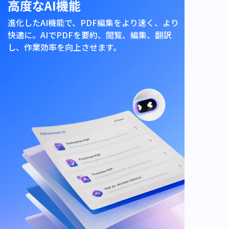
高度なAI機能
進化したAI機能で、PDF編集をより速く、より
快適に。
AIでPDFを要約、閲覧、編集、翻訳
し、作業効率を向上させます。