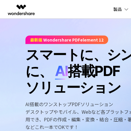
製品
製品
AIGCサービス
概要
ソリューシ
変換・編集
PDFに関するコツ
デスクトップ
活用
PDF
動画編集＆変換
作図＆製図
PDF ソリ
法人向け
最新版
Wondershare PDFelement 12
Windowsユーザー向け
Filmora
EdrawMax
PDFeleme
スマートに、シ
学生・教員向け
士業に役立つ
役立つ
PDF 作成
PDFelement Windows版
動画編集ソフト
ベクタードローソフト
代理店募集
UniConverter
EdrawMind
教育現場で活用
Pow
に、
AI
搭載PDF
PDF 変換
PDFelement Mac版
動画変換ソフト
マインドマップソフト
パートナープログ
DVD Memory
ラム
確定申告
年賀
PDF 編集
DVD作成ソフト
ソリューション
DemoCreator
テレワークに関する
履歴
PDF フォーム
画面録画ソフト
AI搭載のワンストップPDFソリューション
活用Tips
動画
SelfyzAI
OCR
AI動画・画像編集アプリ
デスクトップやモバイル、Webなど各プラットフ
ToMoviee AI
用でき、PDFの作成・編集・変換・結合・圧縮・署
オールインワンAI生成プラットフォーム
などこれ一本でOKです！