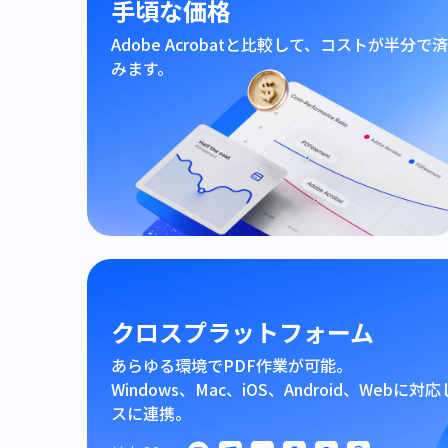
手頃な価格
Adobe Acrobatと比較して、コストが半分で済
みます。
クロスプラットフォーム
あらゆる環境でPDF作業が可能。
Windows、Mac、iOS、Android、Webに
スに連携。