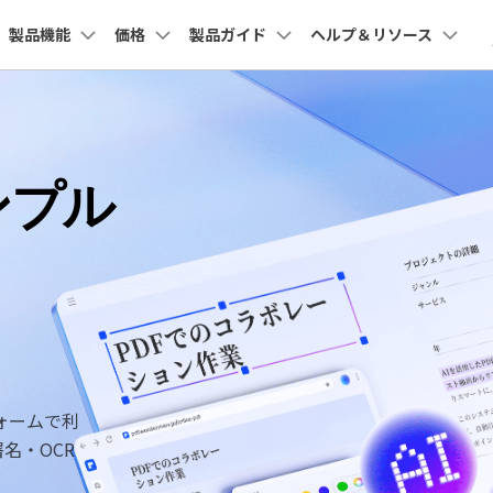
製品機能
価格
製品ガイド
ヘルプ＆リソース
法人・教育・パートナー
企業情報
プラン＆価格
ョン
ユーテ
会社概要
創業者メッセージ
教室
 整理
アプリ
Cloud
共有・保護
サポート
ューション
PDF編集
作図＆製図
動画編集＆変換
データ
Macユーザー向け
法人向け
採用情報
nt
PDFelement
EdrawMind
Filmora
Recove
ンプル
PDFテンプレート
システム要件
PDF 結合
PDFelement iOS版
PDFelement Cloud
PDF 共有
PDF編集ソフト
データ復
お問い合わせ
EdrawMax
UniConverter
PDFelement Cloud
Repairi
erPointテンプレート
PDF 圧縮
PDFelement Android版
PDF データ抽出
電子署名とクラウドサービス
動画・写
よくある質問
HiPDF
Dr.Fon
状テンプレート
ページ処理
PDF 保護
PDF編集オンラインツール
スマート
お問い合わせ
書テンプレート
Mobile
トリミング
PDF 電子署名
スマホ間
専門スタッフ直通
050-3066-4378
で学ぶ
FamiSa
受付
月~金 10:00-13:00 / 15:00-19:30
一括処理
子供の安
ォームで利
名・OCR