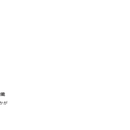
機能
かが