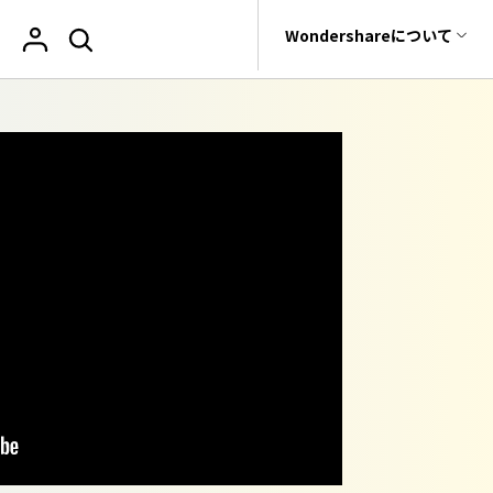
サポート
Wondershareについて
ィリティ
会社情報
復元・バックアップ
データ復元・転送
法人様向けお問い合わせ窓口
PDF オンラインツール
閲覧・活用
ユーザーの声
rit
Dr.Fone
iOSユーザー向け
教育向け
Wondershareについて
PDF を Excel に変換
PDF 閲覧
元ソフト
私たちをフォロー
Recoverit
サポートセンター
t
PDF を圧縮
PDF 注釈
真・ファイル修復ソフト
e
PDF を結合
PDF 印刷
フォン管理ソフト
PDF をトリミング
PDF 翻訳
Trans
のデータ転送ソフト
AI ツール
他のオンラインツール
fe
全を守るアプリ