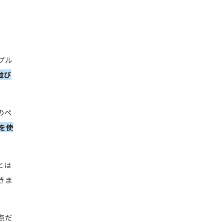
プル
並び
のペ
を使
とは
きま
点だ