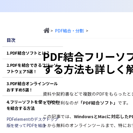
>
PDF結合・分割
>
目次
PDF結合フリーソ
1.PDF結合ソフトとは？
する方法も詳しく
2.PDFを結合できるフリーソ
フトウェア5選！
3.PDF結合オンラインツール
おすすめ5選！
資料や契約書などで複数のPDFをもらったと
4.フリーソフトを使ってPDF
ときに便利なのが
「PDF結合ソフト」
です。
を結合する方法
この記事では、
WindowsとMacに対応した
PDFelementのデスクトップ
トから無料のオンラインツールまで、特にお
版を使ってPDFを結合