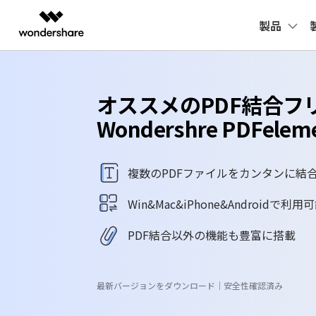
製品
製品
AIGCサービス
概要
ソリューシ
動画編集＆変換
作図＆製図
PDF ソリ
法人向け
変換・編集
PDFに関するコツ
デスクトップ
活用
PDF 
オススメのPDF結合フ
Filmora
EdrawMax
PDFeleme
Windowsユーザー向け
学生・教員向け
士業に役立つ
役立つ
PDF 作成
PDFelement Windows版
P
動画編集ソフト
ベクタードローソフト
Wondershre PDFelem
代理店募集
UniConverter
EdrawMind
教育現場で活用
Powe
PDF 変換
PDFelement Mac版
P
動画変換ソフト
マインドマップソフト
パートナープログラム
確定申告
年賀状
複数のPDFファイルをカンタンに結
DVD Memory
PDF 編集
DVD作成ソフト
テレワークに関する
履歴書
PDF フォーム
Win&Mac&iPhone&Androidで利用
DemoCreator
画面録画ソフト
活用Tips
動画で
OCR
PDF結合以外の機能も豊富に搭載
SelfyzAI
AI動画・画像編集アプリ
ToMoviee AI
最新バージョンをダウンロード｜安全性確認済み
オールインワンAI生成プラットフォーム