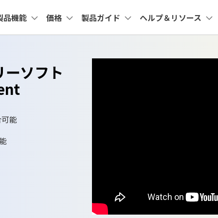
法人・教育・パートナー
企業情報
プラン＆価格
製品機能
価格
製品ガイド
ヘルプ＆リソース
ョン
ユーテ
会社概要
創業者メッセージ
ューション
PDF編集
作図＆製図
動画編集＆変換
データ
教室
整理
アプリ
Cloud
共有・保護
サポート
リーソフト
採用情報
nt
PDFelement
EdrawMind
Filmora
Recove
Macユーザー向け
法人向け
PDFテンプレート
システム要件
DF 結合
PDFelement iOS版
PDFelement Cloud
PDF 共有
PDF編集ソフト
データ復
ent
お問い合わせ
EdrawMax
UniConverter
PDFelement Cloud
Repairi
rPointテンプレート
DF 圧縮
PDFelement Android版
PDF データ抽出
電子署名とクラウドサービス
動画・写
よくある質問
テンプレート
合可能
ページ処理
HiPDF
PDF 保護
Dr.Fon
お問い合わせ
PDF編集オンラインツール
スマート
テンプレート
トリミング
PDF 電子署名
専門スタッフ直通
可能
Mobile
050-3066-4378
学ぶ
スマホ間
受付
月~金 10:00-13:00 / 15:00-19:30
一括処理
FamiSa
子供の安