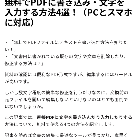
無料でPDFに書き込み・文字を
サポート
入力する方法4選！（PCとスマホ
閲覧・活用
に対応）
システム要件
PDF 閲覧
よくある質問
PDF 注釈
・「無料でPDFファイルにテキストを書き込む方法を知りた
お問い合わせ
い！」
PDF 印刷
・「文書内に書かれている既存の文字や文章を削除したり、
専門スタッフ直通
050-3066-4378
修正する方法は？」
PDF 翻訳
受付
月~金 10:00-13:00 / 15:00-19:30
資料の確認には便利なPDF形式ですが、編集するにはハードル
AI ツール
が高いです。
ユーザーの声
しかし数文字程度の簡単な修正を行うだけなのに、変換前の
元ファイルを開いて編集しないといけないのはとても面倒で
私たちをフォロー
はないでしょうか。
この記事では、
直接PDFに文字を書き込んだり入力したりする
方法
について、無料で使える4つの方法を紹介します。
記事を読めば文書の編集に最適なツールが見つかり、素早く