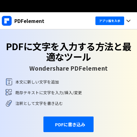
製品
PDFelement
アプリ版を入手
AIGCサービス
法人・教育・パートナー
製品
ユーティリティ
PDFに文字を入力する方法と最
概要
デスクトップ
企業情報
製品機能
適なツール
ソリューション
PDFelement Windows版
プラン＆価格
変換・編集
Wondershare PDFelement
価格
PDFelement Mac版
PDF 作成
サポート
本文に新しい文字を追加
製品ガイド
個人向け
アプリ
既存テキストに文字を入力/挿入/変更
PDF 変換
Windowsユーザー向け
PDFelement 12へ
注釈として文字を書き込む
アップグレード！
PDF 編集
法人向け
PDFelement iOS版
Macユーザー向け
PDF フォーム
PDFelement Android版
ヘルプ＆リソース
PDFに書き込み
iOSユーザー向け
教育向け
OCR
Cloud
PDFに関するコツ