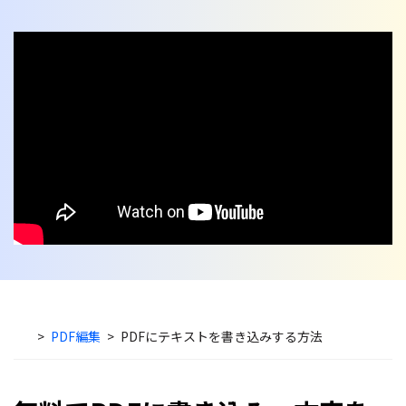
無料ダウンロード
購入する
PDF 整理
PDFelement Cloud
士業に役立つ
ログイン
PDF 結合
教育現場で活用
PDF オンラインツール
検索
PDF 圧縮
確定申告
PDF を Excel に変換
テレワークに関する
ページ処理
PDF を圧縮
活用Tips
トリミング
PDF を結合
活用教室
一括処理
PDF をトリミング
共有・保護
役立つPDFテンプレート
他のオンラインツール
PowerPointテンプレート
PDF 共有
年賀状テンプレート
PDF データ抽出
>
PDF編集
>
PDFにテキストを書き込みする方法
履歴書テンプレート
PDF 保護
動画で学ぶ
PDF 電子署名