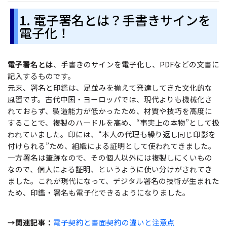
サポート
1. 電子署名とは？手書きサインを
閲覧・活用
電子化！
システム要件
PDF 閲覧
よくある質問
電子署名とは
、手書きのサインを電子化し、PDFなどの文書に
PDF 注釈
記入するものです。
お問い合わせ
元来、署名と印鑑は、足並みを揃えて発達してきた文化的な
PDF 印刷
専門スタッフ直通
風習です。古代中国・ヨーロッパでは、現代よりも機械化さ
050-3066-4378
PDF 翻訳
れておらず、製造能力が低かったため、材質や技巧を高度に
受付
月~金 10:00-13:00 / 15:00-19:30
することで、複製のハードルを高め、“事実上の本物”として扱
AI ツール
われていました。印には、“本人の代理も繰り返し同じ印影を
付けられる”ため、組織による証明として使われてきました。
ユーザーの声
一方署名は筆跡なので、その個人以外には複製しにくいもの
なので、個人による証明、というように使い分けがされてき
私たちをフォロー
ました。これが現代になって、デジタル署名の技術が生まれた
ため、印鑑・署名も電子化できるようになりました。
→関連記事：
電子契約と書面契約の違いと注意点