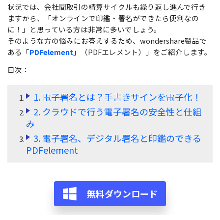
無料ダウンロード
購入する
状況では、会社間取引の精算サイクルも繰り返し進んで行き
PDF 整理
PDFelement Cloud
ますから、「オンラインで印鑑・署名ができたら便利なの
士業に役立つ
ログイン
に！」と思っている方は非常に多いでしょう。
PDF 結合
教育現場で活用
PDF オンラインツール
そのような方の悩みにお答えするため、wondershare製品で
検索
ある「
PDFelement
」（PDFエレメント）」をご紹介します。
PDF 圧縮
確定申告
PDF を Excel に変換
目次：
テレワークに関する
ページ処理
PDF を圧縮
活用Tips
トリミング
1. 電子署名とは？手書きサインを電子化！
PDF を結合
2. クラウドで行う電子署名の安全性と仕組
活用教室
一括処理
み
PDF をトリミング
共有・保護
役立つPDFテンプレート
3. 電子署名、デジタル署名と印鑑のできる
他のオンラインツール
PDFelement
PowerPointテンプレート
PDF 共有
年賀状テンプレート
PDF データ抽出
履歴書テンプレート
無料ダウンロード
PDF 保護
動画で学ぶ
PDF 電子署名