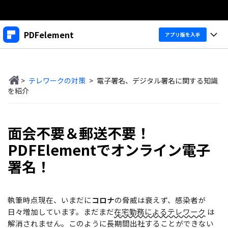
製品
PDFelement
アプリ版を入手
AIGCサービス
法人・教育・パートナー
製品
ユーティリティ
概要
>
テレワークの対策
>
電子署名、デジタル署名に関する知識
デスクトップ
企業情報
製品機能
を紹介
ソリューション
PDFelement Windows版
プラン＆価格
変換・編集
価格
面会不要＆郵送不要！
PDFelement Mac版
PDF 作成
サポート
製品ガイド
個人向け
PDFElementでオンライン電子
アプリ
PDF 変換
署名！
Windowsユーザー向け
PDFelement 12へ
アップグレード！
PDF 編集
法人向け
PDFelement iOS版
Macユーザー向け
PDF フォーム
PDFelement Android版
執筆時点現在、いまだに
コロナ
の脅威は衰えず、感染者が
ヘルプ＆リソース
iOSユーザー向け
教育向け
日々増加しています。まだまだ
在宅勤務によるテレワーク
は
OCR
Cloud
解消されません。このように長期間出社することができない
PDFに関するコツ