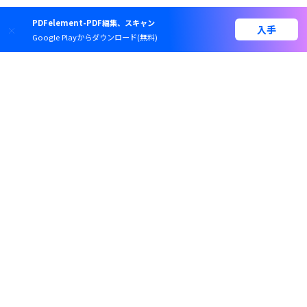
PDFelement-PDF編集、スキャン
入手
Google Playからダウンロード(無料)
製品
会社情報
ヘルプセンター
公式SNSアカウント
あなたの仕事効率を高め
専門スタッフ直通:
4000-300624
「PDFelement」
(受付 月~金 10:00-13:00/15:00-19:30)