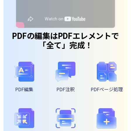
ます。
サポート
閲覧・活用
システム要件
PDF 閲覧
PDF 注釈
よくある質問
PDF 印刷
お問い合わせ
専門スタッフ直通
PDF 翻訳
050-3066-4378
受付
月~金 10:00-13:00 / 15:00-19:30
AI ツール
ユーザーの声
私たちをフォロー
PDF編集
PDF注釈
PDFページ処理
PDFの編集はPDFエレメ
「全て」完成！