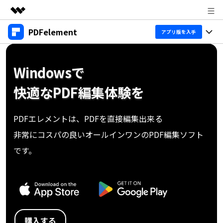
PDFelement
製品
アプリ版を入手
AIGCサービス
製品
法人・教育・パートナー
ユーティリティ
概要
デスクトップ
製品機能
企業情報
Windowsで
ソリューション
PDFelement Windows版
変換・編集
プラン＆価格
価格
快適なPDF編集体験を
PDFエレメントは、PDFを直接編集出来る
PDFelement Mac版
PDF 作成
サポート
非常にコスパの良いオールインワンのPDF編集ソフト
製品ガイド
個人向け
アプリ
PDF 変換
です。
Windowsユーザー向け
PDFelement 12へ
PDFelement iOS版
法人向け
PDF 編集
アップグレード！
Macユーザー向け
PDFelement Android版
PDF フォーム
教育向け
ヘルプ＆リソース
iOSユーザー向け
Cloud
OCR
PDFに関するコツ
購入する