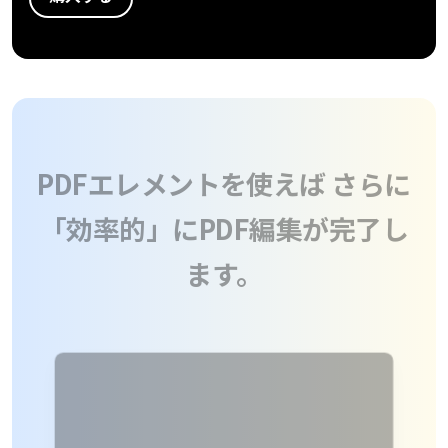
PDFelement Cloud
無料ダウンロード
購入する
PDF 整理
士業に役立つ
ログイン
PDF オンラインツール
PDF 結合
教育現場で活用
PDF 圧縮
PDF を Excel に変換
検索
確定申告
ページ処理
PDF を圧縮
テレワークに関する
トリミング
PDF を結合
活用Tips
一括処理
PDF をトリミング
活用教室
共有・保護
他のオンラインツール
役立つPDFテンプレート
PDF 共有
PowerPointテンプレート
PDFエレメントを使えば
さ
年賀状テンプレート
PDF データ抽出
履歴書テンプレート
PDF 保護
「効率的」にPDF編集が
動画で学ぶ
PDF 電子署名