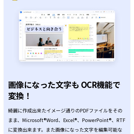
注釈やハイライトなど
共有
PDFのチェックがしやすい
綺麗に作成出来たイメージ通りのPDFファイルをその
まま、Microsoft®Word、Excel®、PowerPoint®、RTF
に変換出来ます。また画像になった文字を編集可能な