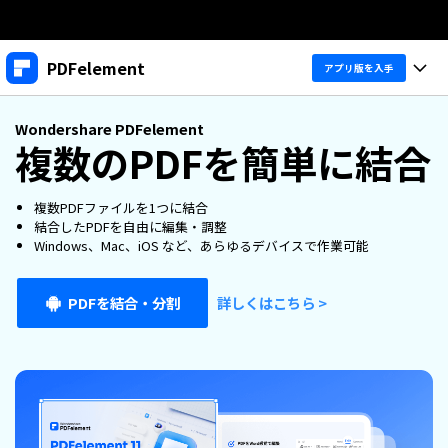
製品
PDFelement
アプリ版を入手
AIGCサービス
法人・教育・パートナー
製品
Wondershare PDFelement
ユーティリティ
複数のPDFを簡単に結合
概要
デスクトップ
企業情報
製品機能
ソリューション
複数PDFファイルを1つに結合
PDFelement Windows版
プラン＆価格
変換・編集
価格
結合したPDFを自由に編集・調整
Windows、Mac、iOS など、あらゆるデバイスで作業可能
PDFelement Mac版
PDF 作成
サポート
製品ガイド
個人向け
アプリ
PDFを結合・分割
詳しくはこちら >
PDF 変換
Windowsユーザー向け
PDFelement 12へ
アップグレード！
PDF 編集
法人向け
PDFelement iOS版
Macユーザー向け
PDF フォーム
PDFelement Android版
ヘルプ＆リソース
iOSユーザー向け
教育向け
OCR
Cloud
PDFに関するコツ