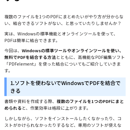
サポート
閲覧・活用
複数のファイルを1つのPDFにまとめたいがやり方が分からな
システム要件
い、結合できるソフトがない、と思っていたりしませんか？
PDF 閲覧
実は、Windowsの標準機能とオンラインツールを使って、
よくある質問
PDF 注釈
PDFは簡単に結合できます。
お問い合わせ
PDF 印刷
今回は、
Windowsの標準ツールやオンラインツールを使い、
専門スタッフ直通
無料でPDFを結合する方法
とともに、高機能なPDF編集ソフト
050-3066-4378
PDF 翻訳
「PDFelement」を使った結合についてもご紹介していきま
受付
月~金 10:00-13:00 / 15:00-19:30
す。
AI ツール
1.ソフトを使わないでWindowsでPDFを結合で
ユーザーの声
きる
私たちをフォロー
書類や資料を作成する際、
複数のファイルを1つのPDFにまと
められる
と、作業効率は格段に上がります。
しかしながら、ソフトをインストールしたくなかったり、コ
ストがかけられなかったりするなど、専用のソフトが使えな