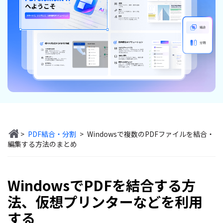
無料ダウンロード
購入する
PDF 整理
PDFelement Cloud
士業に役立つ
ログイン
PDF 結合
教育現場で活用
PDF オンラインツール
検索
PDF 圧縮
確定申告
PDF を Excel に変換
テレワークに関する
ページ処理
PDF を圧縮
活用Tips
トリミング
PDF を結合
活用教室
一括処理
PDF をトリミング
>
PDF結合・分割
>
Windowsで複数のPDFファイルを結合・
共有・保護
役立つPDFテンプレート
編集する方法のまとめ
他のオンラインツール
PowerPointテンプレート
PDF 共有
年賀状テンプレート
WindowsでPDFを結合する方
PDF データ抽出
履歴書テンプレート
法、仮想プリンターなどを利用
PDF 保護
動画で学ぶ
する
PDF 電子署名