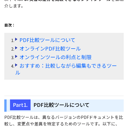
無料ダウンロード
購入する
介します。
PDF 整理
PDFelement Cloud
士業に役立つ
ログイン
PDF 結合
教育現場で活用
PDF オンラインツール
目次：
検索
PDF 圧縮
確定申告
PDF を Excel に変換
PDF比較ツールについて
テレワークに関する
ページ処理
オンラインPDF比較ツール
PDF を圧縮
活用Tips
トリミング
オンラインツールの利点と制限
PDF を結合
おすすめ：比較しながら編集もできるツー
活用教室
一括処理
PDF をトリミング
ル
共有・保護
役立つPDFテンプレート
他のオンラインツール
PowerPointテンプレート
PDF 共有
年賀状テンプレート
Part1.
PDF比較ツールについて
PDF データ抽出
履歴書テンプレート
PDF 保護
PDF比較ツールは、異なるバージョンのPDFドキュメントを比
動画で学ぶ
較し、変更点や差異を特定するためのツールです。以下に、
PDF 電子署名