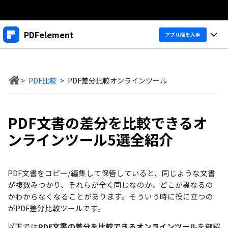
製品
PDFelement
アプリ版を入手
AIGCサービス
法人・教育・パートナー
製品
ユーティリティ
概要
>
PDF比較
>
PDF差分比較オンラインツール
デスクトップ
企業情報
製品機能
ソリューション
PDFelement Windows版
プラン＆価格
変換・編集
価格
PDF文書の差分を比較できるオ
PDFelement Mac版
ンラインツール5選全紹介
PDF 作成
サポート
製品ガイド
個人向け
アプリ
PDF 変換
Windowsユーザー向け
PDFelement 12へ
PDF文書をコピー/編集して保管していると、同じような文書
アップグレード！
PDF 編集
法人向け
PDFelement iOS版
が複数みつかり、それらが全く同じなのか、どこが異なるの
Macユーザー向け
PDF フォーム
かわからなくなることがあります。そういう時に役に立つの
PDFelement Android版
ヘルプ＆リソース
がPDF差分比較ツールです。
iOSユーザー向け
教育向け
OCR
Cloud
PDFに関するコツ
以下では
PDF文書の差分を比較できるオンラインツール
を御紹