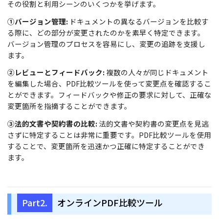
その役割と利用シーンのいくつかを挙げます。
サポート
閲覧・活用
①バージョン管理:
ドキュメントの異なるバージョンを比較す
る際に、どの部分が変更されたのかを素早く特定できます。
システム要件
バージョン管理のプロセスを容易にし、変更の追跡を支援し
PDF 閲覧
ます。
よくある質問
PDF 注釈
②レビューとフィードバック:
複数の人々が同じドキュメント
お問い合わせ
を編集した場合、PDF比較ツールを使って変更点を確認するこ
PDF 印刷
専門スタッフ直通
とができます。フィードバックや修正の要求に対して、正確な
050-3066-4378
PDF 翻訳
変更箇所を指摘することができます。
受付
月~金 10:00-13:00 / 15:00-19:30
AI ツール
③法的文書や契約書の比較:
法的文書や契約書の変更点を見逃
さずに特定することは非常に重要です。PDF比較ツールを使用
ユーザーの声
することで、変更箇所を迅速かつ正確に特定することができ
ます。
私たちをフォロー
Part2.
オンラインPDF比較ツール