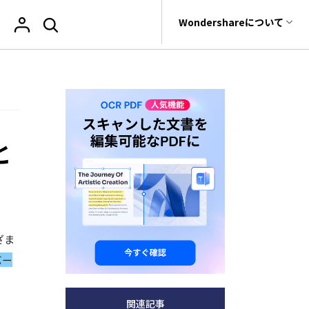
サポート
Wondershareについて
ィリティ
会社情報
復元・バックアップ
データ復元・転送
法人様向けお問い合わせ窓口
PDF オンラインツール
閲覧・活用
ユーザーの声
rit
Dr.Fone
iOSユーザー向け
教育向け
Wondershareについて
PDF を Excel に変換
PDF 閲覧
元ソフト
私たちをフォロー
Recoverit
サポートセンター
t
と
PDF を圧縮
PDF 注釈
真・ファイル修復ソフト
e
PDF を結合
PDF 印刷
フォン管理ソフト
PDF をトリミング
PDF 翻訳
Trans
のデータ転送ソフト
AI ツール
他のオンラインツール
fe
ざま
全を守るアプリ
バー
関連記事