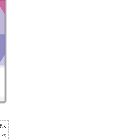
度ス
、ベ