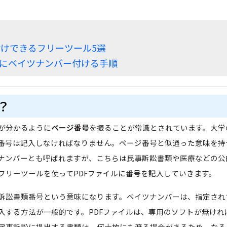
Wondershare製品一覧
けできるフリーツール5選
イルにベイツナンバー付ける手順
？
が分かるように
ページ番号
を振ることが常識とされています。大学
番号は記入しなければなりません。ページ番号と似通った意味を持
ナンバーとも呼ばれますが、こちらは民事訴訟書類や医療などの公
フリーツールを使ってPDFファイルに番号を記入していきます。
訴訟書類番号という意味になります。ベイツナンバーは、指定され
入する方法が一般的です。PDFファイルは、専用のソフトが無けれ
民事訴訟に提出する書類は、何十枚にも渡る場合があるため、なる