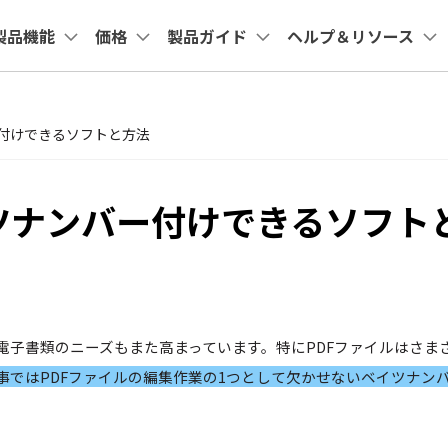
法人・教育・パートナー
企業情報
プラン＆価格
製品機能
価格
製品ガイド
ヘルプ＆リソース
ョン
ユーテ
会社概要
創業者メッセージ
ューション
PDF編集
作図＆製図
動画編集＆変換
データ
教室
整理
アプリ
Cloud
共有・保護
サポート
付けできるソフトと方法
採用情報
nt
PDFelement
EdrawMind
Filmora
Recove
Macユーザー向け
法人向け
PDFテンプレート
システム要件
DF 結合
PDFelement iOS版
PDFelement Cloud
PDF 共有
PDF編集ソフト
データ復
お問い合わせ
EdrawMax
UniConverter
PDFelement Cloud
Repairi
rPointテンプレート
ツナンバー付けできるソフト
DF 圧縮
PDFelement Android版
PDF データ抽出
電子署名とクラウドサービス
動画・写
よくある質問
テンプレート
ページ処理
HiPDF
PDF 保護
Dr.Fon
お問い合わせ
PDF編集オンラインツール
スマート
テンプレート
トリミング
PDF 電子署名
専門スタッフ直通
Mobile
050-3066-4378
学ぶ
スマホ間
受付
月~金 10:00-13:00 / 15:00-19:30
一括処理
FamiSa
電子書類のニーズもまた高まっています。特にPDFファイルはさま
子供の安
事ではPDFファイルの編集作業の1つとして欠かせないベイツナン