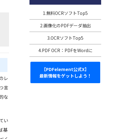
1.無料OCRソフトTop5
2.画像化のPDFデーダ抽出
3.OCRソフトTop5
4.PDF OCR：PDFをWordに
【PDFelement公式X】
最新情報をゲットしよう！
のレ
つ言
的な
てい
ば基
べく