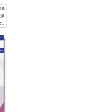
ある
上手
す。