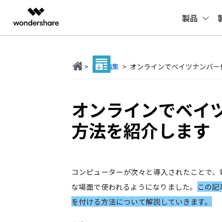
製品
製品
AIGCサービス
概要
ソリューシ
動画編集＆変換
作図＆製図
PDF ソリ
法人向け
変換・編集
PDFに関するコツ
デスクトップ
活用
PDF 
>
PDF編集
>
オンラインでベイツナンバー
Filmora
EdrawMax
PDFeleme
Windowsユーザー向け
学生・教員向け
士業に役立つ
役立つ
PDF 作成
PDFelement Windows版
P
動画編集ソフト
ベクタードローソフト
代理店募集
UniConverter
EdrawMind
教育現場で活用
Powe
PDF 変換
オンラインでベイ
PDFelement Mac版
P
動画変換ソフト
マインドマップソフト
パートナープログラム
確定申告
年賀状
DVD Memory
PDF 編集
方法を紹介します
DVD作成ソフト
テレワークに関する
履歴書
PDF フォーム
DemoCreator
画面録画ソフト
活用Tips
動画で
OCR
SelfyzAI
コンピューターが次々と導入されたことで、
AI動画・画像編集アプリ
な場面で使われるようになりました。
この記
ToMoviee AI
オールインワンAI生成プラットフォーム
を付ける方法について解説していきます。