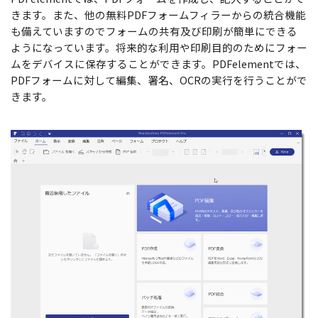
きます。また、他の無料PDFフォームフィラーからの統合機能
サポート
閲覧・活用
も備えていますのでフォームの共有及び印刷が簡単にできる
ようになっています。将来的な利用や印刷目的のためにフォー
システム要件
ムをデバイスに保存することができます。PDFelementでは、
PDF 閲覧
PDFフォームに対して編集、署名、OCRの実行を行うことがで
よくある質問
PDF 注釈
きます。
お問い合わせ
PDF 印刷
専門スタッフ直通
050-3066-4378
PDF 翻訳
受付
月~金 10:00-13:00 / 15:00-19:30
AI ツール
ユーザーの声
私たちをフォロー