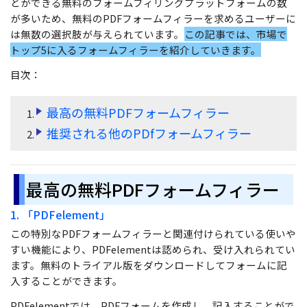
とができる無料のフォームフィリングプラットフォームの数
無料ダウンロード
購入する
PDF 整理
が多いため、無料のPDFフォームフィラーを求めるユーザーに
PDFelement Cloud
士業に役立つ
ログイン
は無数の選択肢が与えられています。
この記事では、市場で
PDF 結合
トップ5に入るフォームフィラーを紹介していきます。
教育現場で活用
PDF オンラインツール
検索
目次：
PDF 圧縮
確定申告
PDF を Excel に変換
テレワークに関する
ページ処理
最高の無料PDFフォームフィラー
PDF を圧縮
活用Tips
トリミング
推奨される他のPDfフォームフィラー
PDF を結合
活用教室
一括処理
PDF をトリミング
最高の無料PDFフォームフィラー
共有・保護
役立つPDFテンプレート
他のオンラインツール
1. 「PDFelement」
PowerPointテンプレート
PDF 共有
この特別なPDFフォームフィラーと関連付けられている使いや
年賀状テンプレート
すい機能により、PDFelementは認められ、受け入れられてい
PDF データ抽出
ます。無料のトライアル版をダウンロードしてフォームに記
履歴書テンプレート
PDF 保護
入することができます。
動画で学ぶ
PDFelementでは、PDFフォームを作成し、記入することがで
PDF 電子署名