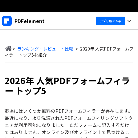
製品
PDFelement
アプリ版を入手
AIGCサービス
法人・教育・パートナー
製品
ユーティリティ
概要
>
ランキング・レビュー・比較
>
2020年 人気PDFフォームフ
デスクトップ
企業情報
製品機能
ィラー トップ5を紹介
ソリューション
PDFelement Windows版
プラン＆価格
変換・編集
価格
2026年 人気PDFフォームフィラ
PDFelement Mac版
PDF 作成
サポート
製品ガイド
個人向け
ー トップ5
アプリ
PDF 変換
Windowsユーザー向け
PDFelement 12へ
アップグレード！
PDF 編集
法人向け
PDFelement iOS版
市場にはいくつか無料のPDFフォームフィラーが存在します。
Macユーザー向け
最近になり、より洗練されたPDFフォームフィリングソフトウ
PDF フォーム
PDFelement Android版
ヘルプ＆リソース
ェアが利用可能になりました。ただフォームに記入するだけ
iOSユーザー向け
教育向け
OCR
ではありません。オンライン及びオフライン上で見つけるこ
Cloud
PDFに関するコツ