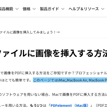
法人・教育・パートナー
企業情報
プラン＆価格
製品機能
価格
製品ガイド
ヘルプ＆リソース
ョン
ユーテ
会社概要
創業者メッセージ
ューション
PDF編集
作図＆製図
動画編集＆変換
データ
教室
整理
アプリ
Cloud
共有・保護
サポート
Fファイルに画像を挿入してみましょう！→
採用情報
nt
PDFelement
EdrawMind
Filmora
Recove
Macユーザー向け
法人向け
PDFテンプレート
システム要件
DF 結合
PDFelement iOS版
PDFelement Cloud
PDF 共有
PDF編集ソフト
データ復
お問い合わせ
EdrawMax
UniConverter
PDFelement Cloud
Repairi
rPointテンプレート
Fファイルに画像を挿入する方
DF 圧縮
PDFelement Android版
PDF データ抽出
電子署名とクラウドサービス
動画・写
よくある質問
テンプレート
ページ処理
HiPDF
PDF 保護
Dr.Fon
お問い合わせ
PDF編集オンラインツール
スマート
テンプレート
トリミング
PDF 電子署名
専門スタッフ直通
Mobile
050-3066-4378
/Mavericksで画像をPDFに挿入する方法をご存知ですか？プロフェッシ
学ぶ
スマホ間
受付
月~金 10:00-13:00 / 15:00-19:30
一括処理
るのはとても簡単です。
このページではiMac,MacBook Air, MacBo
FamiSa
子供の安
うな有料のソフトウェアを用いない場合、Macで画像をPDFに挿入する方
ビューを用いる方法、
もう1つ
は 「
PDFelement （Mac版）
」（PDF