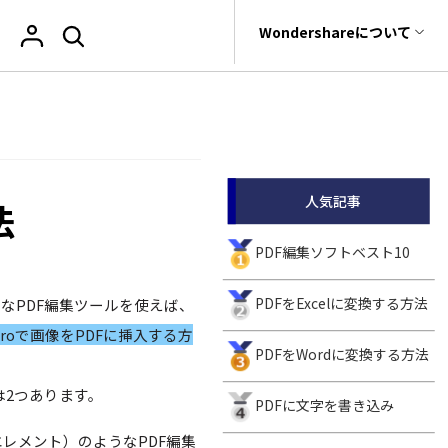
サポート
Wondershareについて
ィリティ
会社情報
復元・バックアップ
データ復元・転送
法人様向けお問い合わせ窓口
PDF オンラインツール
閲覧・活用
ユーザーの声
rit
Dr.Fone
iOSユーザー向け
教育向け
Wondershareについて
PDF を Excel に変換
PDF 閲覧
元ソフト
私たちをフォロー
Recoverit
サポートセンター
t
人気記事
法
PDF を圧縮
PDF 注釈
真・ファイル修復ソフト
e
PDF を結合
PDF 印刷
PDF編集ソフトベスト10
フォン管理ソフト
PDF をトリミング
PDF 翻訳
Trans
PDFをExcelに変換する方法
ョナルなPDF編集ツールを使えば、
のデータ転送ソフト
AI ツール
他のオンラインツール
ok Proで画像をPDFに挿入する方
fe
PDFをWordに変換する方法
全を守るアプリ
法は2つあります。
PDFに文字を書き込み
エレメント）のようなPDF編集