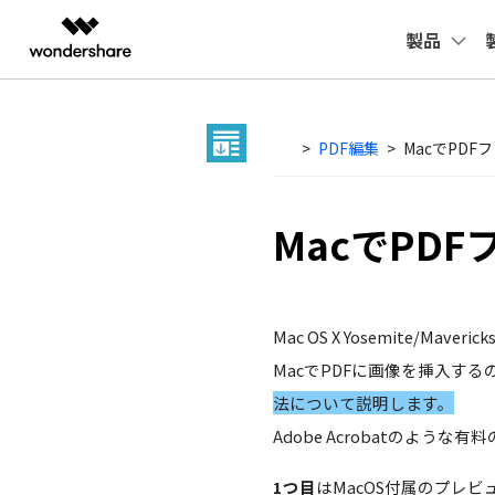
製品
製品
AIGCサービス
概要
ソリューシ
動画編集＆変換
作図＆製図
PDF ソリ
法人向け
変換・編集
PDFに関するコツ
デスクトップ
活用
PDF 
>
PDF編集
>
MacでPD
Filmora
EdrawMax
PDFeleme
Windowsユーザー向け
学生・教員向け
士業に役立つ
役立つ
PDF 作成
PDFelement Windows版
P
動画編集ソフト
ベクタードローソフト
代理店募集
UniConverter
EdrawMind
教育現場で活用
Powe
PDF 変換
PDFelement Mac版
MacでPD
P
動画変換ソフト
マインドマップソフト
パートナープログラム
確定申告
年賀状
DVD Memory
PDF 編集
DVD作成ソフト
テレワークに関する
履歴書
PDF フォーム
DemoCreator
Mac OS X Yosemite
画面録画ソフト
活用Tips
動画で
OCR
MacでPDFに画像を挿入す
SelfyzAI
AI動画・画像編集アプリ
法について説明します。
ToMoviee AI
Adobe Acrobatのよ
オールインワンAI生成プラットフォーム
1つ目
はMacOS付属のプレ