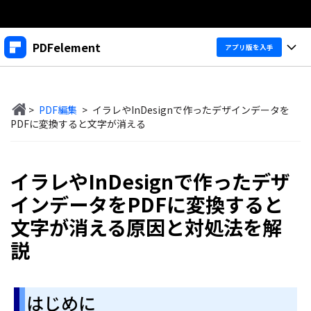
製品
PDFelement
アプリ版を入手
AIGCサービス
法人・教育・パートナー
製品
ユーティリティ
概要
>
PDF編集
>
イラレやInDesignで作ったデザインデータを
デスクトップ
企業情報
製品機能
PDFに変換すると文字が消える
ソリューション
PDFelement Windows版
プラン＆価格
変換・編集
価格
イラレやInDesignで作ったデザ
PDFelement Mac版
PDF 作成
サポート
製品ガイド
個人向け
インデータをPDFに変換すると
アプリ
PDF 変換
文字が消える原因と対処法を解
Windowsユーザー向け
PDFelement 12へ
アップグレード！
PDF 編集
法人向け
PDFelement iOS版
説
Macユーザー向け
PDF フォーム
PDFelement Android版
ヘルプ＆リソース
iOSユーザー向け
教育向け
OCR
はじめに
Cloud
PDFに関するコツ