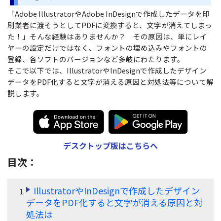
無料ダウンロード
購入する
PDF 整理
「Adobe IllustratorやAdobe InDesignで作成したデータを印
PDFelement Cloud
士業に役立つ
ログイン
刷業者に渡そうとしてPDFに変換すると、文字が消えてしまっ
PDF 結合
た！」そんな経験はありませんか？ その原因は、単にレイ
教育現場で活用
PDF オンラインツール
検索
ヤーの設定だけではなく、フォントの埋め込みやフォントの
PDF 圧縮
確定申告
登録、各ソフトのバージョンなど多岐にわたります。
PDF を Excel に変換
そこで以下では、IllustratorやInDesignで作成したデザイン
テレワークに関する
ページ処理
データをPDF化すると文字が消える原因と対処法等について解
PDF を圧縮
活用Tips
説します。
トリミング
PDF を結合
活用教室
一括処理
PDF をトリミング
共有・保護
役立つPDFテンプレート
デスクトップ版はこちらへ
他のオンラインツール
PowerPointテンプレート
目次：
PDF 共有
年賀状テンプレート
PDF データ抽出
IllustratorやInDesignで作成したデザイン
履歴書テンプレート
PDF 保護
データをPDF化すると文字が消える原因と対
動画で学ぶ
処法は
PDF 電子署名