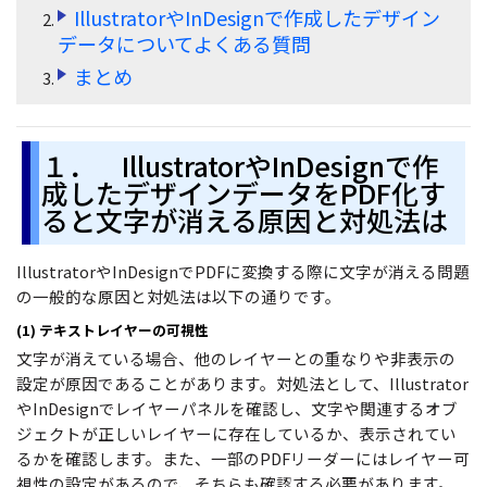
IllustratorやInDesignで作成したデザイン
サポート
データについてよくある質問
閲覧・活用
まとめ
システム要件
PDF 閲覧
よくある質問
PDF 注釈
１． IllustratorやInDesignで作
お問い合わせ
成したデザインデータをPDF化す
PDF 印刷
専門スタッフ直通
ると文字が消える原因と対処法は
050-3066-4378
PDF 翻訳
受付
月~金 10:00-13:00 / 15:00-19:30
IllustratorやInDesignでPDFに変換する際に文字が消える問題
AI ツール
の一般的な原因と対処法は以下の通りです。
ユーザーの声
(1) テキストレイヤーの可視性
文字が消えている場合、他のレイヤーとの重なりや非表示の
私たちをフォロー
設定が原因であることがあります。対処法として、Illustrator
やInDesignでレイヤーパネルを確認し、文字や関連するオブ
ジェクトが正しいレイヤーに存在しているか、表示されてい
るかを確認します。また、一部のPDFリーダーにはレイヤー可
視性の設定があるので、そちらも確認する必要があります。