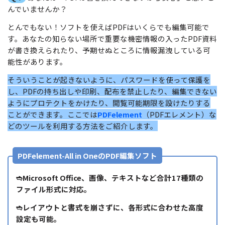
無料ダウンロード
購入する
んでいませんか？
PDF 整理
PDFelement Cloud
士業に役立つ
ログイン
とんでもない！ソフトを使えばPDFはいくらでも編集可能で
PDF 結合
教育現場で活用
す。あなたの知らない場所で重要な機密情報の入ったPDF資料
PDF オンラインツール
検索
が書き換えられたり、予期せぬところに情報漏洩している可
PDF 圧縮
確定申告
能性があります。
PDF を Excel に変換
テレワークに関する
ページ処理
そういうことが起きないように、パスワードを使って保護を
PDF を圧縮
し、PDFの持ち出しや印刷、配布を禁止したり、編集できない
活用Tips
トリミング
ようにプロテクトをかけたり、閲覧可能期限を設けたりする
PDF を結合
ことができます。ここでは
PDFelement
（PDFエレメント）な
活用教室
一括処理
PDF をトリミング
どのツールを利用する方法をご紹介します。
共有・保護
役立つPDFテンプレート
他のオンラインツール
PDFelement-All in OneのPDF編集ソフト
PowerPointテンプレート
PDF 共有
年賀状テンプレート
➬Microsoft Office、画像、テキストなど合計17種類の
PDF データ抽出
ファイル形式に対応。
履歴書テンプレート
PDF 保護
➬レイアウトと書式を崩さずに、各形式に合わせた高度
動画で学ぶ
設定も可能。
PDF 電子署名