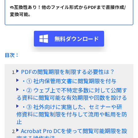
サポート
➬互換性あり！他のファイル形式からPDFまで直接作成/
閲覧・活用
変換可能。
システム要件
PDF 閲覧
よくある質問
無料ダウンロード
PDF 注釈
お問い合わせ
PDF 印刷
目次：
専門スタッフ直通
050-3066-4378
PDF 翻訳
受付
月~金 10:00-13:00 / 15:00-19:30
PDFの閲覧期限を制限する必要性は？
AI ツール
・① 社内保管用文書に閲覧期限を付与
・② ウェブ上で不特定多数に対して公開す
ユーザーの声
る資料に閲覧可能な有効期限や回数を設ける
私たちをフォロー
・③ 社外向けに実施した、セミナーや研
修資料に閲覧制限を付与して流用や転用を防
止
Acrobat Pro DCを使って閲覧可能期限を設