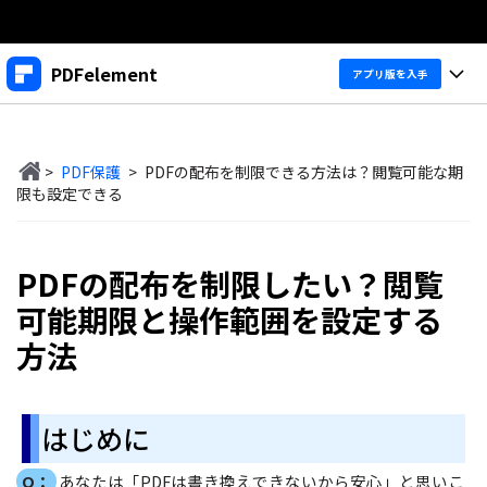
製品
PDFelement
アプリ版を入手
AIGCサービス
法人・教育・パートナー
製品
ユーティリティ
概要
>
PDF保護
>
PDFの配布を制限できる方法は？閲覧可能な期
デスクトップ
企業情報
製品機能
限も設定できる
ソリューション
PDFelement Windows版
プラン＆価格
変換・編集
価格
PDFの配布を制限したい？閲覧
PDFelement Mac版
PDF 作成
サポート
製品ガイド
個人向け
可能期限と操作範囲を設定する
アプリ
PDF 変換
方法
Windowsユーザー向け
PDFelement 12へ
アップグレード！
PDF 編集
法人向け
PDFelement iOS版
Macユーザー向け
PDF フォーム
PDFelement Android版
ヘルプ＆リソース
はじめに
iOSユーザー向け
教育向け
OCR
Cloud
PDFに関するコツ
Q：
あなたは「PDFは書き換えできないから安心」と思いこ