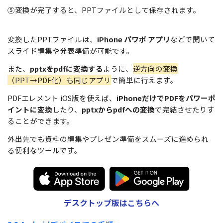
⑤変換が完了すると、PPTファイルとして保存されます。
変換したPPTファイルは、
iPhone パワポ アプリ
などで開いて
スライド編集や発表準備が可能です。
また、
pptxをpdfに変換する
ように、
逆方向の変換
（PPT→PDF化）も同じアプリ
で簡単に行えます。
PDFエレメント iOS版を使えば、
iPhoneだけでPDFをパワーポ
イントに変換
したり、
pptxからpdfへの変換
で完結させたりす
ることができます。
外出先でも資料の編集やプレゼン準備をスムーズに進められ
る便利なツールです。
デスクトップ版はこちらへ