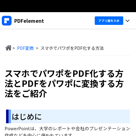
製品
PDFelement
アプリ版を入手
AIGCサービス
法人・教育・パートナー
製品
ユーティリティ
概要
>
PDF変換
>
スマホでパワポをPDF化する方法
デスクトップ
企業情報
製品機能
ソリューション
PDFelement Windows版
プラン＆価格
変換・編集
価格
スマホでパワポをPDF化する方
PDFelement Mac版
法とPDFをパワポに変換する方
PDF 作成
サポート
製品ガイド
個人向け
法をご紹介
アプリ
PDF 変換
Windowsユーザー向け
PDFelement 12へ
アップグレード！
PDF 編集
法人向け
PDFelement iOS版
Macユーザー向け
はじめに
PDF フォーム
PDFelement Android版
ヘルプ＆リソース
iOSユーザー向け
教育向け
PowerPointは、大学のレポートや会社のプレゼンテーション
OCR
Cloud
PDFに関するコツ
作成などを中心に使われています。