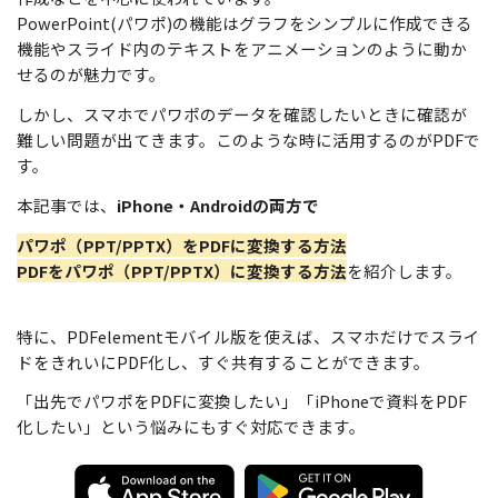
無料ダウンロード
購入する
PowerPoint(パワポ)の機能はグラフをシンプルに作成できる
PDF 整理
PDFelement Cloud
士業に役立つ
機能やスライド内のテキストをアニメーションのように動か
ログイン
せるのが魅力です。
PDF 結合
教育現場で活用
PDF オンラインツール
検索
しかし、スマホでパワポのデータを確認したいときに確認が
PDF 圧縮
確定申告
難しい問題が出てきます。このような時に活用するのがPDFで
PDF を Excel に変換
す。
テレワークに関する
ページ処理
PDF を圧縮
本記事では、
iPhone・Androidの両方で
活用Tips
トリミング
PDF を結合
パワポ（PPT/PPTX）をPDFに変換する方法
活用教室
一括処理
PDFをパワポ（PPT/PPTX）に変換する方法
を紹介します。
PDF をトリミング
共有・保護
役立つPDFテンプレート
他のオンラインツール
特に、PDFelementモバイル版を使えば、スマホだけでスライ
PowerPointテンプレート
ドをきれいにPDF化し、すぐ共有することができます。
PDF 共有
年賀状テンプレート
「出先でパワポをPDFに変換したい」「iPhoneで資料をPDF
PDF データ抽出
化したい」という悩みにもすぐ対応できます。
履歴書テンプレート
PDF 保護
動画で学ぶ
PDF 電子署名