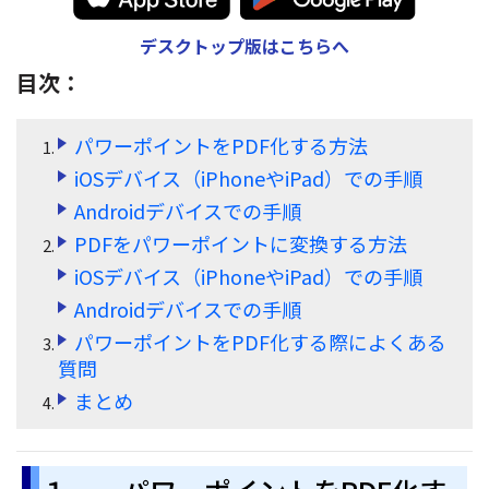
サポート
デスクトップ版はこちらへ
閲覧・活用
システム要件
目次：
PDF 閲覧
よくある質問
パワーポイントをPDF化する方法
PDF 注釈
お問い合わせ
iOSデバイス（iPhoneやiPad）での手順
PDF 印刷
Androidデバイスでの手順
専門スタッフ直通
050-3066-4378
PDF 翻訳
PDFをパワーポイントに変換する方法
受付
月~金 10:00-13:00 / 15:00-19:30
iOSデバイス（iPhoneやiPad）での手順
AI ツール
Androidデバイスでの手順
ユーザーの声
パワーポイントをPDF化する際によくある
私たちをフォロー
質問
まとめ