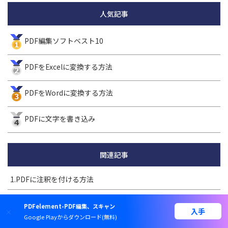
人気記事
PDF編集ソフトベスト10
PDFをExcelに変換する方法
PDFをWordに変換する方法
PDFに文字を書き込み
関連記事
1.PDFに注釈を付ける方法
2.MacでPDFに注釈を入れる
PDFelement-PDF編集、スキャン
入手
Google Playからダウンロード(無料)
3.エリアハイライトをつける