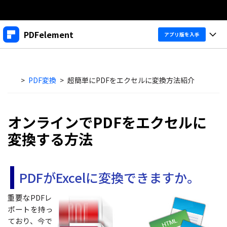
製品
PDFelement
アプリ版を入手
AIGCサービス
法人・教育・パートナー
製品
ユーティリティ
概要
>
PDF変換
>
超簡単にPDFをエクセルに変換方法紹介
デスクトップ
企業情報
製品機能
ソリューション
PDFelement Windows版
プラン＆価格
変換・編集
価格
オンラインでPDFをエクセルに
PDFelement Mac版
変換する方法
PDF 作成
サポート
製品ガイド
個人向け
アプリ
PDF 変換
Windowsユーザー向け
PDFelement 12へ
PDFがExcelに変換できますか。
アップグレード！
PDF 編集
法人向け
PDFelement iOS版
Macユーザー向け
PDF フォーム
PDFelement Android版
重要なPDFレ
ヘルプ＆リソース
iOSユーザー向け
教育向け
ポートを持っ
OCR
Cloud
ており、今で
PDFに関するコツ