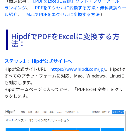
（関連記事：
【PDFをExcelに変換】ソフト・フリーツール
サポート
ランキング
、
PDFをエクセルに変換する方法・無料変換ツー
閲覧・活用
ル紹介
、
MacでPDFをエクセルに変換する方法
）
システム要件
PDF 閲覧
HipdfでPDFをExcelに変換する方
よくある質問
PDF 注釈
法：
お問い合わせ
PDF 印刷
専門スタッフ直通
050-3066-4378
ステップ1： Hipdf公式サイトへ
PDF 翻訳
受付
月~金 10:00-13:00 / 15:00-19:30
Hipdf公式サイトURL：
https://www.hipdf.com/jp/
。Hipdfは
AI ツール
すべてのプラットフォームに対応、Mac、Windows、Linuxに
も対応します。
ユーザーの声
Hipdfホームページに入ってから、「PDF Excel 変換」をクリ
ックします。
私たちをフォロー