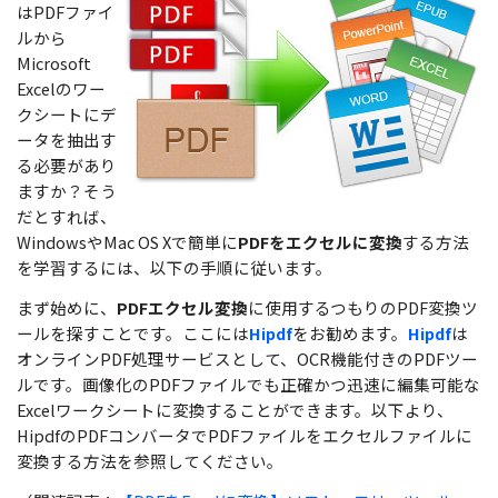
無料ダウンロード
購入する
はPDFファイ
PDF 整理
ルから
PDFelement Cloud
士業に役立つ
ログイン
Microsoft
PDF 結合
教育現場で活用
Excelのワー
PDF オンラインツール
検索
クシートにデ
PDF 圧縮
確定申告
ータを抽出す
PDF を Excel に変換
る必要があり
テレワークに関する
ページ処理
PDF を圧縮
ますか？そう
活用Tips
トリミング
だとすれば、
PDF を結合
WindowsやMac OS Xで簡単に
PDFをエクセルに変換
する方法
活用教室
一括処理
を学習するには、以下の手順に従います。
PDF をトリミング
共有・保護
まず始めに、
PDFエクセル変換
に使用するつもりのPDF変換ツ
役立つPDFテンプレート
他のオンラインツール
ールを探すことです。ここには
Hipdf
をお勧めます。
Hipdf
は
PowerPointテンプレート
オンラインPDF処理サービスとして、OCR機能付きのPDFツー
PDF 共有
ルです。画像化のPDFファイルでも正確かつ迅速に編集可能な
年賀状テンプレート
PDF データ抽出
Excelワークシートに変換することができます。以下より、
履歴書テンプレート
HipdfのPDFコンバータでPDFファイルをエクセルファイルに
PDF 保護
変換する方法を参照してください。
動画で学ぶ
PDF 電子署名