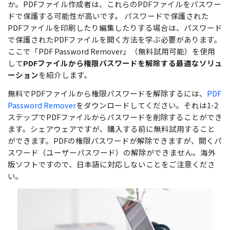
無料ダウンロード
購入する
か。PDFファイル作成者は、これらのPDFファイルをパスワー
PDF 整理
ドで保護する可能性が高いです。 パスワードで保護された
PDFelement Cloud
士業に役立つ
ログイン
PDFファイルを印刷したり編集したりする場合は、パスワード
PDF 結合
教育現場で活用
で保護されたPDFファイルを開く方法を学ぶ必要があります。
PDF オンラインツール
検索
ここで「PDF Password Remover」（無料試用可能）を使用
PDF 圧縮
確定申告
して
PDFファイルから権限パスワードを解除する最適なソリュ
PDF を Excel に変換
ーション
を紹介します。
テレワークに関する
ページ処理
PDF を圧縮
無料でPDFファイルから権限パスワードを解除するには、
PDF
活用Tips
トリミング
Password Remover
をダウンロードしてください。それは1-2
PDF を結合
ステップでPDFファイルからパスワードを削除することができ
活用教室
一括処理
PDF をトリミング
ます。シェアウェアですが、購入する前に無料試用すること
ができます。PDFの権限パスワードが解除できますが、開くパ
共有・保護
役立つPDFテンプレート
他のオンラインツール
スワード（ユーザーパスワード）の解除ができません。海外
PowerPointテンプレート
版ソフトですので、日本語に対応しないことをご注意くださ
PDF 共有
い。
年賀状テンプレート
PDF データ抽出
履歴書テンプレート
PDF 保護
動画で学ぶ
PDF 電子署名