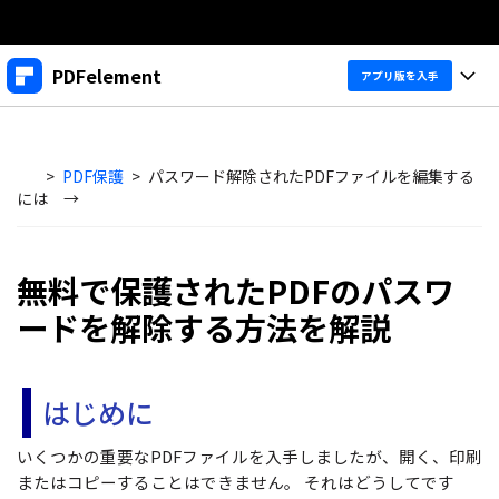
製品
PDFelement
アプリ版を入手
AIGCサービス
法人・教育・パートナー
製品
ユーティリティ
概要
>
PDF保護
>
パスワード解除されたPDFファイルを編集する
デスクトップ
企業情報
製品機能
には →
ソリューション
PDFelement Windows版
プラン＆価格
変換・編集
価格
無料で保護されたPDFのパスワ
PDFelement Mac版
PDF 作成
サポート
製品ガイド
個人向け
ードを解除する方法を解説
アプリ
PDF 変換
Windowsユーザー向け
PDFelement 12へ
アップグレード！
PDF 編集
法人向け
PDFelement iOS版
はじめに
Macユーザー向け
PDF フォーム
PDFelement Android版
ヘルプ＆リソース
いくつかの重要なPDFファイルを入手しましたが、開く、印刷
iOSユーザー向け
教育向け
OCR
またはコピーすることはできません。 それはどうしてです
Cloud
PDFに関するコツ