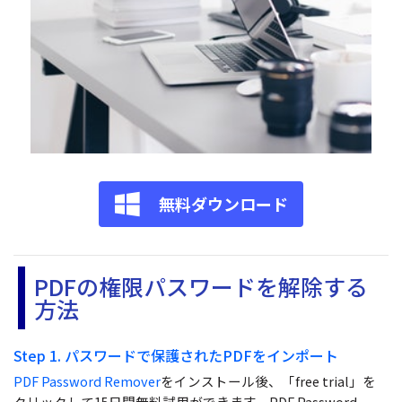
サポート
閲覧・活用
システム要件
PDF 閲覧
よくある質問
PDF 注釈
お問い合わせ
PDF 印刷
専門スタッフ直通
050-3066-4378
PDF 翻訳
無料ダウンロード
受付
月~金 10:00-13:00 / 15:00-19:30
AI ツール
ユーザーの声
PDFの権限パスワードを解除する
私たちをフォロー
方法
Step 1. パスワードで保護されたPDFをインポート
PDF Password Remover
をインストール後、「free trial」を
クリックして15日間無料試用ができます。PDF Password