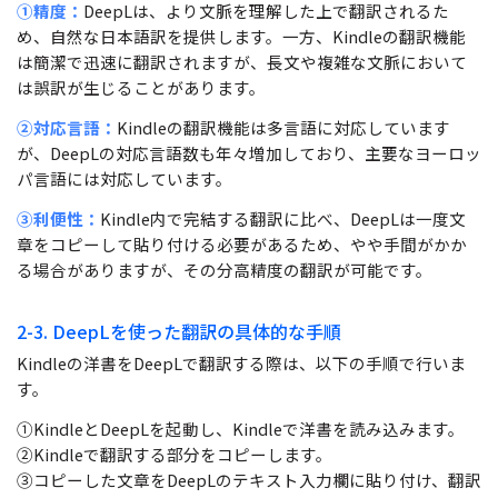
①精度：
DeepLは、より文脈を理解した上で翻訳されるた
め、自然な日本語訳を提供します。一方、Kindleの翻訳機能
は簡潔で迅速に翻訳されますが、長文や複雑な文脈において
は誤訳が生じることがあります。
②対応言語：
Kindleの翻訳機能は多言語に対応しています
が、DeepLの対応言語数も年々増加しており、主要なヨーロッ
パ言語には対応しています。
③利便性：
Kindle内で完結する翻訳に比べ、DeepLは一度文
章をコピーして貼り付ける必要があるため、やや手間がかか
る場合がありますが、その分高精度の翻訳が可能です。
2-3. DeepLを使った翻訳の具体的な手順
Kindleの洋書をDeepLで翻訳する際は、以下の手順で行いま
す。
①KindleとDeepLを起動し、Kindleで洋書を読み込みます。
②Kindleで翻訳する部分をコピーします。
③コピーした文章をDeepLのテキスト入力欄に貼り付け、翻訳