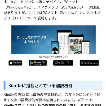
無料ダウンロード
購入する
す。なお、Kindleには端末デバイス、PCソフト
PDF 整理
（Windows/Mac）、スマホアプリ（iOS/Android）、WEB版
PDFelement Cloud
士業に役立つ
ログイン
がありますが、ここではPCソフト（Windows）と、スマホア
PDF 結合
教育現場で活用
プリ（iOS）について説明します。
PDF オンラインツール
検索
PDF 圧縮
確定申告
PDF を Excel に変換
テレワークに関する
ページ処理
PDF を圧縮
活用Tips
トリミング
PDF を結合
活用教室
一括処理
PDF をトリミング
共有・保護
役立つPDFテンプレート
他のオンラインツール
PowerPointテンプレート
PDF 共有
年賀状テンプレート
Kindleに搭載されている翻訳機能
PDF データ抽出
履歴書テンプレート
KindleのPC版には単語の辞書機能が、スマホ版にはそれに加
PDF 保護
えて文章の翻訳機能が標準装備されています。以下では、
動画で学ぶ
Kindleスマホ（iOS）版の翻訳機能の使い方と、その利点や課
PDF 電子署名