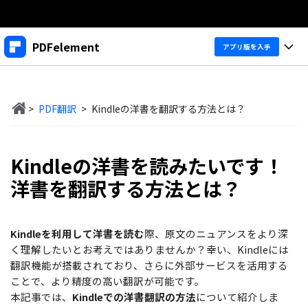
製品
PDFelement
アプリ版を入手
AIGCサービス
法人・教育・パートナー
製品
ユーティリティ
概要
>
PDF翻訳
>
Kindleの洋書を翻訳する方法とは？
デスクトップ
企業情報
製品機能
ソリューション
PDFelement Windows版
プラン＆価格
変換・編集
価格
Kindleの洋書を読みたいです！
PDFelement Mac版
洋書を翻訳する方法とは？
PDF 作成
サポート
製品ガイド
個人向け
アプリ
PDF 変換
Windowsユーザー向け
PDFelement 12へ
Kindleを利用して洋書を読む
際、原文のニュアンスをより深
アップグレード！
PDF 編集
法人向け
PDFelement iOS版
く理解したいとお考えではありませんか？幸い、Kindleには
Macユーザー向け
PDF フォーム
翻訳機能が搭載されており、さらに外部サービスを活用する
PDFelement Android版
ヘルプ＆リソース
ことで、より精度の高い翻訳が可能です。
iOSユーザー向け
教育向け
OCR
本記事では、
Kindleでの洋書翻訳の方法
について紹介しま
Cloud
PDFに関するコツ