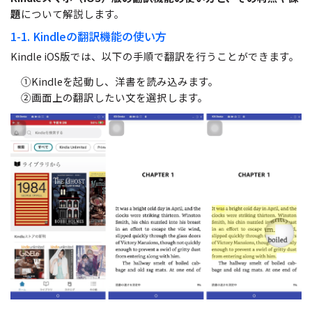
題
について解説します。
サポート
閲覧・活用
1-1. Kindleの翻訳機能の使い方
システム要件
Kindle iOS版では、以下の手順で翻訳を行うことができます。
PDF 閲覧
①Kindleを起動し、洋書を読み込みます。
よくある質問
PDF 注釈
②画面上の翻訳したい文を選択します。
お問い合わせ
PDF 印刷
専門スタッフ直通
050-3066-4378
PDF 翻訳
受付
月~金 10:00-13:00 / 15:00-19:30
AI ツール
ユーザーの声
私たちをフォロー