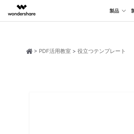
製品
製品
AIGCサービス
概要
ソリューシ
動画編集＆変換
作図＆製図
PDF ソリ
法人向け
変換・編集
PDFに関するコツ
デスクトップ
活用
PDF 
Filmora
EdrawMax
PDFelemen
Windowsユーザー向け
学生・教員向け
士業に役立つ
役立つ
動画編集ソフト
PDF 作成
PDFelement Windows版
ベクタードローソフト
P
>
PDF活用教室
>
役立つテンプレート
代理店募集
UniConverter
EdrawMind
教育現場で活用
Powe
PDF 変換
PDFelement Mac版
P
動画変換ソフト
マインドマップソフト
パートナープログラム
確定申告
年賀状
DVD Memory
PDF 編集
DVD作成ソフト
テレワークに関する
履歴書
PDF フォーム
DemoCreator
画面録画ソフト
活用Tips
動画で
OCR
Media.io
AI動画・画像・音楽ジェネレーター
SelfyzAI
AI動画・画像編集アプリ
ToMoviee AI