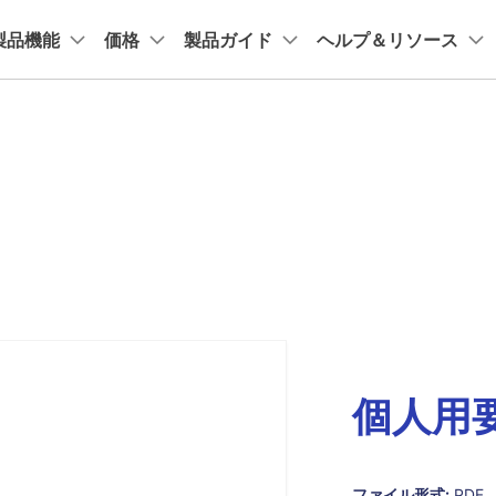
プラン＆価格
法人・教育・パートナー
企業情報
製品機能
価格
製品ガイド
ヘルプ＆リソース
ョン
ユーテ
会社概要
創業者メッセージ
ューション
PDF編集
作図＆製図
動画編集＆変換
データ
教室
整理
アプリ
サポート
Cloud
共有・保護
採用情報
t
PDFelement
EdrawMind
Filmora
Recover
Macユーザー向け
法人向け
PDFテンプレート
システム要件
DF 結合
PDFelement iOS版
PDF編集ソフト
PDFelement Cloud
PDF 共有
データ復
お問い合わせ
EdrawMax
UniConverter
PDFelement Cloud
Repairi
rPointテンプレート
DF 圧縮
PDFelement Android版
PDF データ抽出
電子署名とクラウドサービス
動画・写
よくある質問
テンプレート
HiPDF
Dr.Fone
ページ処理
PDF 保護
お問い合わせ
PDF編集オンラインツール
スマート
テンプレート
トリミング
PDF 電子署名
専門スタッフ直通
Mobile
050-3066-4378
スマホ間
学ぶ
受付
月~金 10:00-13:00 / 15:00-19:30
一括処理
FamiSa
子供の安
個人用
ファイル形式:
PDF