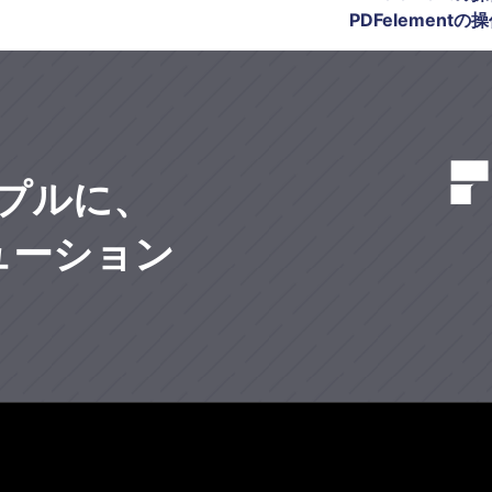
PDFelementの
プルに、
リューション