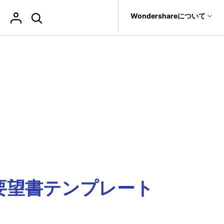
サポート
Wondershareについて
ィリティ
会社情報
復元・バックアップ
データ復元・転送
法人様向けお問い合わせ窓口
PDF オンラインツール
閲覧・活用
ユーザーの声
it
Dr.Fone
iOSユーザー向け
教育向け
パートナープログラム
元ソフト
PDF を Excel に変換
PDF 閲覧
私たちをフォロー
Recoverit
Wondershareについて
t
PDF を圧縮
PDF 注釈
真・ファイル修復ソフト
サポートセンター
PDF を結合
PDF 印刷
フォン管理ソフト
PDF をトリミング
PDF 翻訳
Trans
のデータ転送ソフト
AI ツール
他のオンラインツール
fe
全を守るアプリ
要望書テンプレート