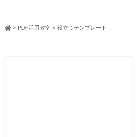
ログイン
教育現場で活用
PDF 結合
PDF を Excel に変換
検索
確定申告
PDF 圧縮
PDF を圧縮
>
PDF活用教室
>
役立つテンプレート
テレワークに関する
ページ処理
PDF を結合
活用Tips
トリミング
PDF をトリミング
活用教室
一括処理
役立つPDFテンプレート
他のオンラインツール
共有・保護
PowerPointテンプレート
PDF 共有
年賀状テンプレート
PDF データ抽出
履歴書テンプレート
PDF 保護
動画で学ぶ
PDF 電子署名
サポート
閲覧・活用
システム要件
PDF 閲覧