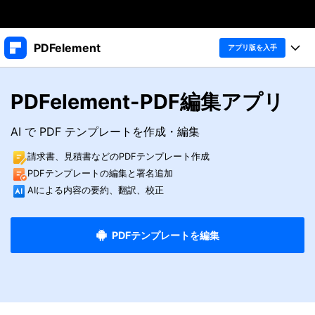
製品
PDFelement
アプリ版を入手
AIGCサービス
法人・教育・パートナー
製品
ユーティリティ
PDFelement-PDF編集アプリ
概要
デスクトップ
企業情報
製品機能
ソリューション
AI で PDF テンプレートを作成・編集
PDFelement Windows版
変換・編集
プラン＆価格
価格
請求書、見積書などのPDFテンプレート作成
PDFelement Mac版
PDF 作成
PDFテンプレートの編集と署名追加
個人向け
製品ガイド
サポート
アプリ
AIによる内容の要約、翻訳、校正
PDF 変換
Windowsユーザー向け
法人向け
PDFelement iOS版
PDFelement 12
PDF 編集
Macユーザー向け
PDFテンプレートを編集
教育向け
PDFelement Android版
ヘルプ＆リソース
iOSユーザー向け
PDF フォーム
Cloud
PDFに関するコツ
OCR
無料ダウンロード
購入する
PDFelement Cloud
PDF 整理
士業に役立つ
PDF オンラインツール